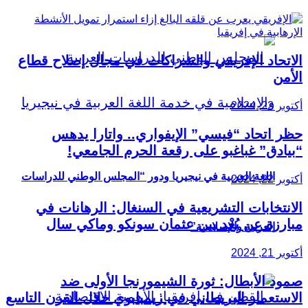
الاتحاد الإفريقي والشراكات في مجال إصلاح قطاع
الأمن
أكتوبر 22, 2024
حظر اتحاد “فيسي” الإيفواري.. واتارا يدهس
“بيادق” غباغبو على رقعة الحرم الجامعي!
اللغة العربية في نيجيريا ودور “المجلس الوطني للدراسات
أكتوبر 22, 2024
الانتخابات التشريعية في السنغال: الرهانات في
مبارزة عن بُعْد بين عثمان سونكو وماكي سال
العربية والإسلامية”
أكتوبر 21, 2024
صمود الأبطال: ثورة الشيمورنجا الأولى ضد
الاستعمار البريطاني في زيمبابوي خلال القرن التاسع