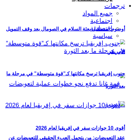
ترجمات
جميع المواد
اجتماعية
اقتصادية
أوصوم: مستقبل بعثة السلام في الصومال بعد وقف التمويل
سياسية
الأمريكي
جنوب إفريقيا ترسخ مكانتها كـ”قوة متوسطة” في مرحلة ما
بعد الثورة
أقوى 10 جوازات سفر في إفريقيا لعام 2026
عقد التعويضات: من يتحمل العبء الحقيقي للتعويضات عن