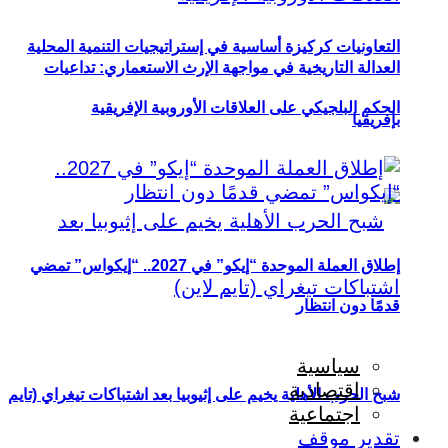
التعاونيات كركيزة أساسية في إستراتيجيات التنمية المحلية
العدالة التاريخية في مواجهة الإرث الاستعماري: تداعيات
الحكم البلجيكي على العلاقات الأوروبية الإفريقية
بإفريقيا
إطلاق العملة الموحدة “إيكو” في 2027.. “إيكواس” تمضي
قدمًا دون انتظار
سياسية
اقتصادية
شبح الحرب الأهلية يخيم على إثيوبيا بعد اشتباكات تيغراي (تايم
اجتماعية
تقدير موقف