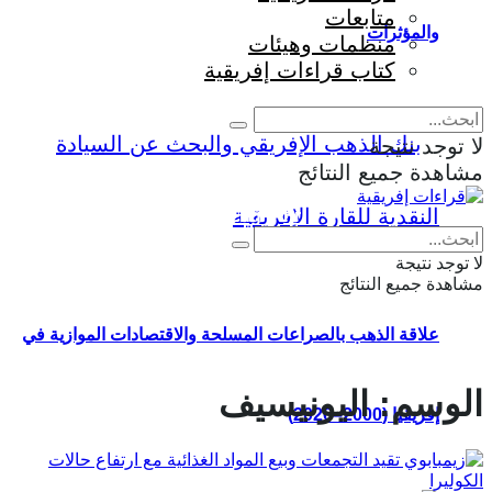
متابعات
والمؤثرات
منظمات وهيئات
كتاب قراءات إفريقية
لا توجد نتيجة
مشاهدة جميع النتائج
Eng
|
Fr
لا توجد نتيجة
مشاهدة جميع النتائج
علاقة الذهب بالصراعات المسلحة والاقتصادات الموازية في
الوسم:
اليونيسيف
إفريقيا (2000–2026)