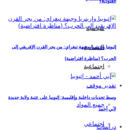
العبودية؟
سياسية
اقتصادية
إثيوبيا وإريتريا وجبهة تيغراي: من يجر القرن الإفريقي إلى
الحرب؟ (مناظرة افتراضية)
اجتماعية
تقدير موقف
وسط تحديات داخلية وإقليمية: إثيوبيا على عتبة ولاية جديدة
جميع المواد
لآبي أحمد
اجتماعي
دراسات