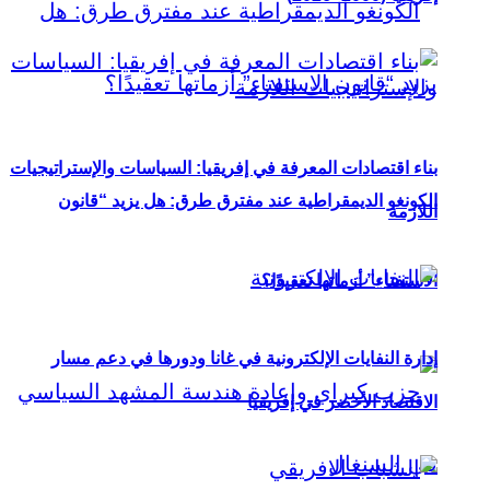
بناء اقتصادات المعرفة في إفريقيا: السياسات والإستراتيجيات
الكونغو الديمقراطية عند مفترق طرق: هل يزيد “قانون
اللازمة
الاستفتاء” أزماتها تعقيدًا؟
إدارة النفايات الإلكترونية في غانا ودورها في دعم مسار
الاقتصاد الأخضر في إفريقيا