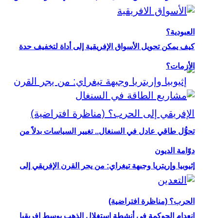
العبودية؟
كيف يمكن تحويل الأسواق الإفريقية إلى أداة لتخفيف حدة
الأزمات؟
تحوُّل طاقي عادل في السنغال.. تغيير السياسات بدلاً من
دوّامة الديون
إثيوبيا وإريتريا وجبهة تيغراي: من يجر القرن الإفريقي إلى
الحرب؟ (مناظرة افتراضية)
انعدام الحوكمة في أنشطة استغلال الذهب بوسط إفريقيا