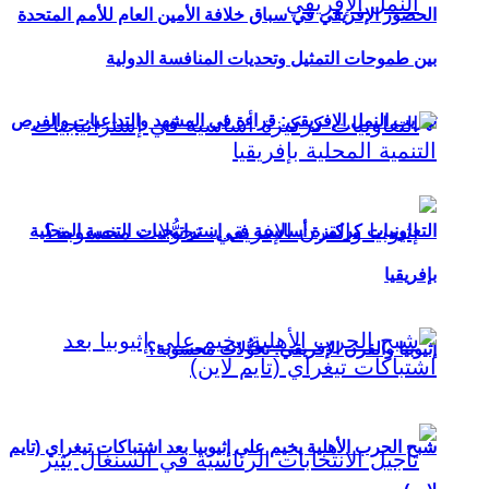
الحضور الإفريقي في سباق خلافة الأمين العام للأمم المتحدة
بين طموحات التمثيل وتحديات المنافسة الدولية
تهريب النمل الإفريقي: قراءة في المشهد والتداعيات والفرص
التعاونيات كركيزة أساسية في إستراتيجيات التنمية المحلية
بإفريقيا
إثيوبيا والقرن الإفريقي: تحوُّلات محسوبة؟
شبح الحرب الأهلية يخيم على إثيوبيا بعد اشتباكات تيغراي (تايم