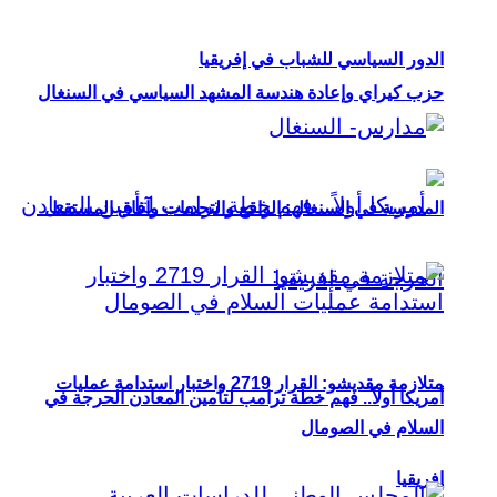
الدور السياسي للشباب في إفريقيا
حزب كيراي وإعادة هندسة المشهد السياسي في السنغال
المدرسة في السنغال: الواقع والتحديات وآفاق المستقبل
متلازمة مقديشو: القرار 2719 واختبار استدامة عمليات
أمريكا أولاً.. فهم خطة ترامب لتأمين المعادن الحرجة في
السلام في الصومال
إفريقيا