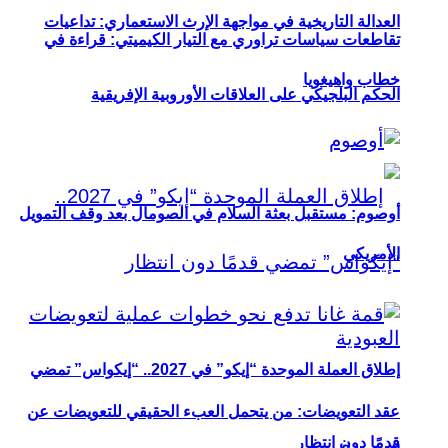
العدالة التاريخية في مواجهة الإرث الاستعماري: تداعيات
تقاطعات سياسات تراوري مع التيار الكيميتي: قراءة في
خطاب واهيغويا
الحكم البلجيكي على العلاقات الأوروبية الإفريقية
أوصوم: مستقبل بعثة السلام في الصومال بعد وقف التمويل
الأمريكي
إطلاق العملة الموحدة “إيكو” في 2027.. “إيكواس” تمضي
عقد التعويضات: من يتحمل العبء الحقيقي للتعويضات عن
قدمًا دون انتظار