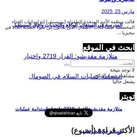
مارس 23, 2025
قالت منظمة الأمم المتحدة للطفولة (يونيسيف) إن إمدادات الغذاء
المدرسة في السنغال: الواقع والتحديات وآفاق المستقبل
المخصصة لمساعدات الأطفال الذين يعانون من سوء التغذية الحاد في
نيجيريا ...
ابحث في الموقع
لا توجد نتيجة
مشاهدة جميع النتائج
يشغل حاليا
تويتر
متلازمة مقديشو: القرار 2719 واختبار استدامة عمليات
الأكثر قراءة (أسبوع)
السلام في الصومال