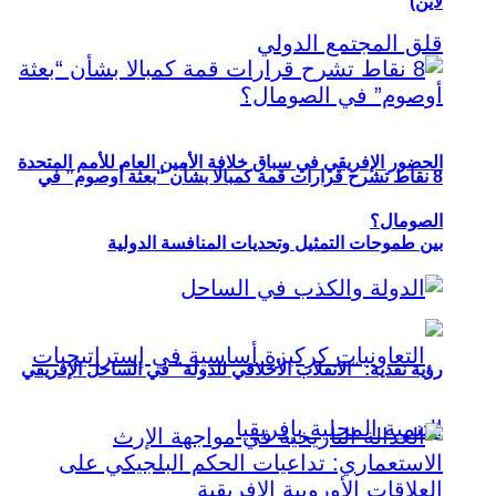
لاين)
الحضور الإفريقي في سباق خلافة الأمين العام للأمم المتحدة
8 نقاط تشرح قرارات قمة كمبالا بشأن “بعثة أوصوم” في
الصومال؟
بين طموحات التمثيل وتحديات المنافسة الدولية
رؤية نقدية: “الانقلاب الأخلاقي للدولة” في الساحل الإفريقي