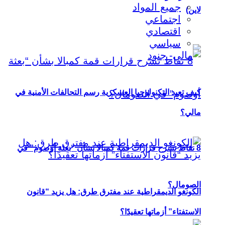
جميع المواد
لاين)
اجتماعي
اقتصادي
سياسي
كيف تعيد التكنولوجيا العسكرية رسم التحالفات الأمنية في
مالي؟
8 نقاط تشرح قرارات قمة كمبالا بشأن “بعثة أوصوم” في
الصومال؟
الكونغو الديمقراطية عند مفترق طرق: هل يزيد “قانون
الاستفتاء” أزماتها تعقيدًا؟