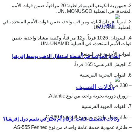
2. جمهورية الكونغو الديموقراطية: 20 مراقباً، ضمن قوات الأمم
المتحدة، في العملية UN. MONUSCO.
3. ليبريا: فردان اثنان، ومراقب واحد، ضمن قوات الأمم المتحدة، في
العملية UN.UNMIL.
4. السودان: 1026 فرداً، و12 مراقباً، وكتيبة مشاة واحدة، ضمن
قوات الأمم المتحدة، في العملية UN. UNAMID.
القوات الأجنبية في السنغال
انعدام الحوكمة في أنشطة استغلال الذهب بوسط إفريقيا
5. الجيش الفرنسي: 165 فرداً.
6. القوات البحرية الفرنسية
– 230 فرداً.
– زورق دورية بحرية واحد، من نوع Atlantic.
7. القوات الجوية الفرنسية
– طائرة نقل واحدة، من نوع C-160 Transall.
وكالات التصنيف الثلاث: أرقام أم تحيّز في تقييم دول إفريقيا؟
– طائرة عمودية خدمة عامة واحدة، من نوع AS-555 Fennec.