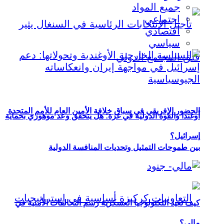
جميع المواد
اجتماعي
اقتصادي
سياسي
الحضور الإفريقي في سباق خلافة الأمين العام للأمم المتحدة
أوغندا والقوة الدولية في غزة: هل يتحقق وعد موهوزي بحماية
إسرائيل؟
بين طموحات التمثيل وتحديات المنافسة الدولية
كيف تعيد التكنولوجيا العسكرية رسم التحالفات الأمنية في
مالي؟