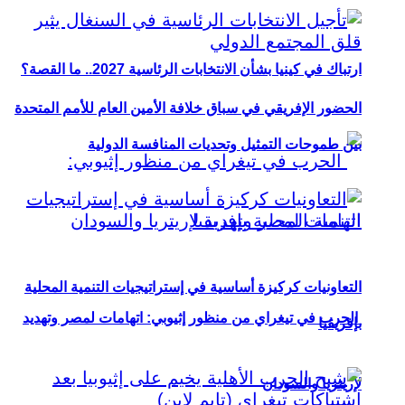
ارتباك في كينيا بشأن الانتخابات الرئاسية 2027.. ما القصة؟
الحضور الإفريقي في سباق خلافة الأمين العام للأمم المتحدة
بين طموحات التمثيل وتحديات المنافسة الدولية
التعاونيات كركيزة أساسية في إستراتيجيات التنمية المحلية
الحرب في تيغراي من منظور إثيوبي: اتهامات لمصر وتهديد
بإفريقيا
لإريتريا والسودان