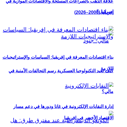
علاقة الذهب بالصراعات المسلحة والاقتصادات الموازية في
إسرائيل؟
إفريقيا (2000–2026)
بناء اقتصادات المعرفة في إفريقيا: السياسات والإستراتيجيات
اللازمة
كيف تعيد التكنولوجيا العسكرية رسم التحالفات الأمنية في
مالي؟
إدارة النفايات الإلكترونية في غانا ودورها في دعم مسار
الاقتصاد الأخضر في إفريقيا