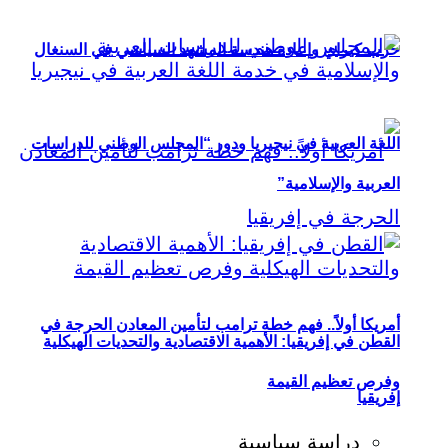
حزب كيراي وإعادة هندسة المشهد السياسي في السنغال
اللغة العربية في نيجيريا ودور “المجلس الوطني للدراسات
العربية والإسلامية”
أمريكا أولاً.. فهم خطة ترامب لتأمين المعادن الحرجة في
القطن في إفريقيا: الأهمية الاقتصادية والتحديات الهيكلية
وفرص تعظيم القيمة
إفريقيا
دراسة سياسية