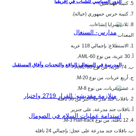
الدور السياسي للشباب في إفريقيا
5. كتيبة مهندسين.
7. كتيبة حرس جمهوري (خيالة).
8. ثلاث سرايا إنشاءات.
المعدات
1. الاستطلاع: بإجمالي 118 عربة
أ. 30 عربة، من نوع AML-60.
المدرسة في السنغال: الواقع والتحديات وآفاق المستقبل
ب. 74 عربة، من نوع AML-90.
ج. أربع عربات، من نوع M-20.
د. عشر عربات، من نوع M-8.
2. ناقلات جند مدرعة: أكثر من 36 ناقلة
أ. ناقلات جند مدرعة، على جنزير
4. 12 ناقلة، من نوع M-3 Half-track.
ب. ناقلات جند مدرعة على عجل: بإجمالي 24 ناقلة