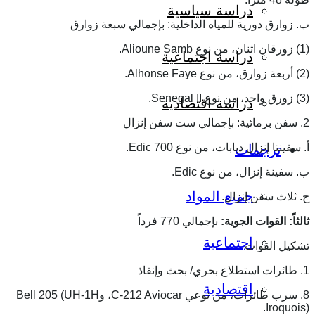
دراسة سياسية
ب. زوارق دورية للمياه الداخلية: بإجمالي سبعة زوارق
(1) زورقان اثنان، من نوع Alioune Samb.
دراسة اجتماعية
(2) أربعة زوارق، من نوع Alhonse Faye.
(3) زورق واحد، من نوع Senegal II.
دراسة اقتصادية
2. سفن برمائية: بإجمالي ست سفن إنزال
أ. سفينتا إنزال دبابات، من نوع Edic 700.
ترجمات
ب. سفينة إنزال، من نوع Edic.
جميع المواد
ج. ثلاث سفن إنزال.
ثالثاً: القوات الجوية:
بإجمالي 770 فرداً
اجتماعية
تشكيل القوات
1. طائرات استطلاع بحري/ بحث وإنقاذ
اقتصادية
8. سرب طائرات، من نوعي C-212 Aviocar، وBell 205 (UH-1H
Iroquois).