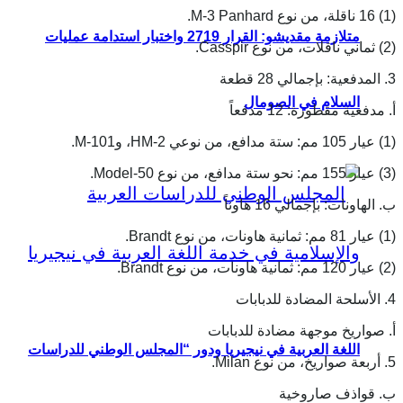
(1) 16 ناقلة، من نوع M-3 Panhard.
متلازمة مقديشو: القرار 2719 واختبار استدامة عمليات
(2) ثماني ناقلات، من نوع Casspir.
3. المدفعية: بإجمالي 28 قطعة
السلام في الصومال
أ. مدفعية مقطورة: 12 مدفعاً
(1) عيار 105 مم: ستة مدافع، من نوعي HM-2، وM-101.
(3) عيار 155 مم: نحو ستة مدافع، من نوع Model-50.
ب. الهاونات: بإجمالي 16 هاوناً
(1) عيار 81 مم: ثمانية هاونات، من نوع Brandt.
(2) عيار 120 مم: ثمانية هاونات، من نوع Brandt.
4. الأسلحة المضادة للدبابات
أ. صواريخ موجهة مضادة للدبابات
اللغة العربية في نيجيريا ودور “المجلس الوطني للدراسات
5. أربعة صواريخ، من نوع Milan.
ب. قواذف صاروخية