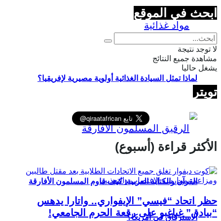
ابحث في الموقع
لا توجد نتيجة
مشاهدة جميع النتائج
يشغل حاليا
لماذا تمثل السيادة الغذائية أولوية مصيرية لإفريقيا؟
تويتر
الأكثر قراءة (أسبوع)
القرآن والكتابة العربية: كيف قاوم المسلمون الأفارقة
حظر اتحاد “فيسي” الإيفواري.. واتارا يدهس
“بيادق” غباغبو على رقعة الحرم الجامعي!
الاسترقاق في أمريكا؟