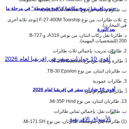
جنوب إفريقيا ترسخ مكانتها كـ”قوة متوسطة” في مرحلة ما
ب. طائرة واحدة، من نوع C-212-100 Aviocar.
ج. ثلاث طائرات، من نوع F-27-400M Toorship (توجد ثلاثة أخرى
في المخازن).
بعد الثورة
د. طائرتا نقل ركاب اثنتان، من نوعي A319، وB-727-
200 (للشخصيات المهمة).
2. طائرات تدريب: بإجمالي ثلاث طائرات
أ. طائرة واحدة، من نوع R-235 Guerrier.
ب. طائرتان اثنتان، من نوع TB-30 Epsilon.
3. طائرات عمودية
أقوى 10 جوازات سفر في إفريقيا لعام 2026
أ. طائرات هجوم أرضي
13. طائرتان اثنتان، من نوع Mi-35P Hind.
ب. طائرات نقل: بإجمالي ثماني طائرات
(1) طائرات نقل متوسطة: طائرتان، من نوع Mi-171 SH.