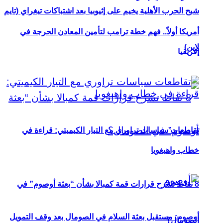
شبح الحرب الأهلية يخيم على إثيوبيا بعد اشتباكات تيغراي (تايم
أمريكا أولاً.. فهم خطة ترامب لتأمين المعادن الحرجة في
لاين)
إفريقيا
تقاطعات سياسات تراوري مع التيار الكيميتي: قراءة في
خطاب واهيغويا
8 نقاط تشرح قرارات قمة كمبالا بشأن “بعثة أوصوم” في
أوصوم: مستقبل بعثة السلام في الصومال بعد وقف التمويل
الصومال؟