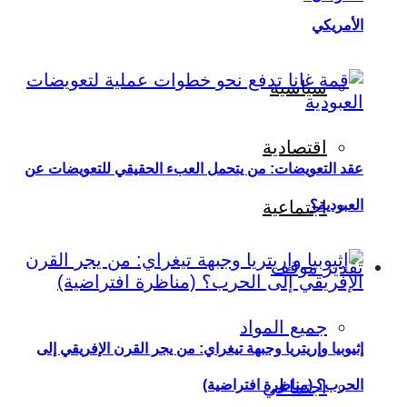
الأمريكي
سياسية
اقتصادية
عقد التعويضات: من يتحمل العبء الحقيقي للتعويضات عن
العبودية؟
اجتماعية
تقدير موقف
جميع المواد
إثيوبيا وإريتريا وجبهة تيغراي: من يجر القرن الإفريقي إلى
اجتماعي
الحرب؟ (مناظرة افتراضية)