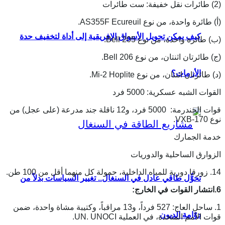
(2) طائرات نقل خفيفة: ست طائرات
(أ) طائرة واحدة، من نوع AS355F Ecureuil.
كيف يمكن تحويل الأسواق الإفريقية إلى أداة لتخفيف حدة
(ب) طائرة واحدة، من نوع Bell 205.
(ج) طائرتان اثنتان، من نوع Bell 206.
الأزمات؟
(د) طائرتان اثنتان، من نوع Mi-2 Hoplite.
القوات الشبه عسكرية: 5000 فرد
قوات الجندرمة: 5000 فرد، و12 ناقلة جند مدرعة (على عجل) من
نوع VXB-170.
خدمة الجمارك
الزوارق الساحلية والدوريات
14. زورقا دورية للمياه الداخلية، حمولة كل منهما أقل من 100 طن.
تحوُّل طاقي عادل في السنغال.. تغيير السياسات بدلاً من
6.انتشار القوات في الخارج
:
1. ساحل العاج: 527 فرداً، و13 مراقباً، وكتيبة مشاة واحدة، ضمن
دوّامة الديون
قوات الأمم المتحدة، في العملية UN. UNOCI.