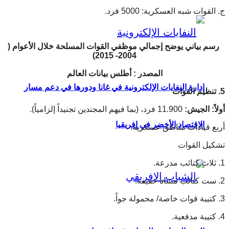
ج. القوات شبه العسكرية: 5000 فرد.
رسم بياني يوضح إجمالي موظفي القوات المسلحة خلال الأعوام (
2004- 2015)
المصدر : أطلس بيانات العالم
إدارة النفايات الإلكترونية في غانا ودورها في دعم مسار
5. تنظيم القوات
أولاً: الجيش:
11.900 فرد، (بما فيهم المجندين تجنيداً إلزامياً).
الاقتصاد الأخضر في إفريقيا
أربع قيادات مناطق عسكرية.
تشكيل القوات
1. ثلاث كتائب مدرعة.
2. ست كتائب مشاة خفيفة.
3. كتيبة قوات خاصة/ محمولة جواً.
4. كتيبة مدفعية.