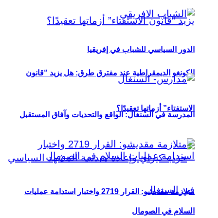
الدور السياسي للشباب في إفريقيا
الكونغو الديمقراطية عند مفترق طرق: هل يزيد “قانون
الاستفتاء” أزماتها تعقيدًا؟
المدرسة في السنغال: الواقع والتحديات وآفاق المستقبل
متلازمة مقديشو: القرار 2719 واختبار استدامة عمليات
السلام في الصومال