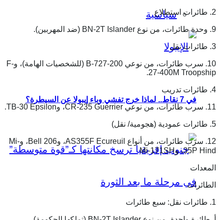
2. طائرات استطلاع
سياسية
9. وحدة طائرات، من نوع BN-2T Islander (ضد المهربين).
3. طائرات نقل
10. سرب طائرات، من نوعي B-727-200 (للشخصيات الهامة)، وF-
27-400M Troopship.
4. طائرات تدريب
في 7 نقاط.. لماذا خرج تفشي وباء إيبولا عن السيطرة؟
11. سرب طائرات، من نوعي CR-235 Guerrier، وTB-30 Epsilon.
5. طائرات عمودية (هجومية/ نقل)
12. سرب طائرات، من أنواع AS355F Ecureuil، وBell 206، وMi-
35P Hind، وMi-171SH
المعدات
الطائرات
1. طائرات نقل: سبع طائرات
أ. طائرة واحدة، من نوع BN-2T Islander (تملكها الحكومة).