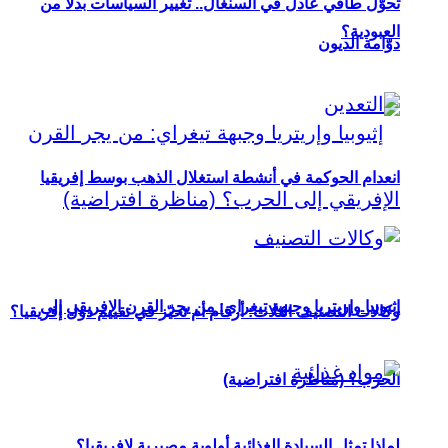
تحوُّل طاقي عادل في السنغال.. تغيير السياسات بدلاً من
العبودية؟
دوّامة الديون
انعدام الحوكمة في أنشطة استغلال الذهب بوسط إفريقيا
إثيوبيا وإريتريا وجبهة تيغراي: من يجر القرن الإفريقي إلى
وكالات التصنيف الثلاث: أرقام أم تحيّز في تقييم دول إفريقيا؟
الحرب؟ (مناظرة افتراضية)
لماذا تمثل السيادة الغذائية أولوية مصيرية لإفريقيا؟