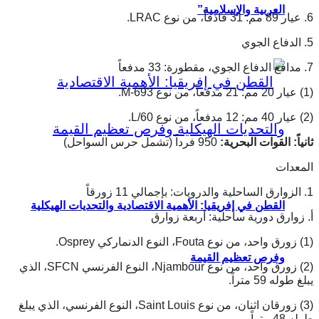
العربية والإسلامية”
6. عيار 89 مم: 31 قاذفاً، من نوع LRAC.
5. الدفاع الجوي
7. مدافع الدفاع الجوي، مقطورة: 33 مدفعاً
(1) عيار 20 مم: 21 مدفعاً، من نوع M-693.
(2) عيار 40 مم: 12 مدفعاً، من نوع L/60.
ثانياً: القوات البحرية:
950 فرداً (تشمل حرس السواحل)
المعدات
1. الزوارق الساحلية والدرويات: بإجمالي 11 زورقاً
القطن في إفريقيا: الأهمية الاقتصادية والتحديات الهيكلية
أ. زوارق دورية ساحلية: أربعة زوارق
(1) زورق واحد، من نوع Fouta، النوع الدنماركي Osprey.
وفرص تعظيم القيمة
(2) زورق واحد، من نوع Njambour، النوع الفرنسي SFCN، الذي
يبلغ طوله 59 متراً.
(3) زورقان اثنان، من نوع Saint Louis، النوع الفرنسي، الذي يبلغ
طوله 48 متراً.