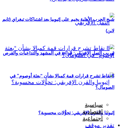
شبح الحرب الأهلية يخيم على إثيوبيا بعد اشتباكات تيغراي (تايم
لاين)
تهريب النمل الإفريقي: قراءة في المشهد والتداعيات والفرص
8 نقاط تشرح قرارات قمة كمبالا بشأن “بعثة أوصوم” في
الصومال؟
سياسية
اقتصادية
إثيوبيا والقرن الإفريقي: تحوُّلات محسوبة؟
اجتماعية
تقدير موقف