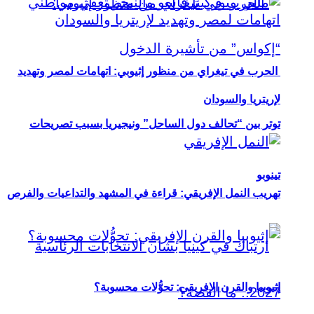
الحرب في تيغراي من منظور إثيوبي: اتهامات لمصر وتهديد
لإريتريا والسودان
توتر بين “تحالف دول الساحل” ونيجيريا بسبب تصريحات
تينوبو
تهريب النمل الإفريقي: قراءة في المشهد والتداعيات والفرص
إثيوبيا والقرن الإفريقي: تحوُّلات محسوبة؟