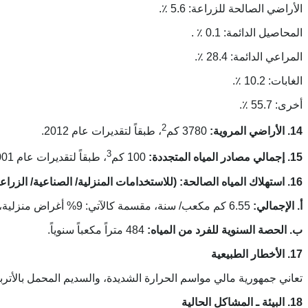
الأراضي الصالحة للزراعة: 5.6 ٪.
المحاصيل الدائمة: 0.1 ٪ .
المراعي الدائمة: 28.4 ٪.
الغابات: 10.2 ٪.
أخرى: 55.7 ٪.
2
14. الأراضي المروية:
3780 كم
، طبقاً لتقديرات عام 2012.
3
15. إجمالي مصادر المياه المتجددة:
100 كم
، طبقاً لتقديرات عام 2001.
16. استهلاك المياه الصالحة: (للاستخدامات المنزلية/ الصناعية/ الزراعية)،
أ. الإجمالي:
6.55 كم مكعب/ سنة، مقسمة كالآتي: 9% أغراض منزلية، 1% صناعية، 90% زراعية.
ب. الحصة السنوية للفرد من المياه:
484 متراً مكعباً سنوياً.
17. الأخطار الطبيعية
تعاني جمهورية مالي مواسم الحرارة الشديدة، والسديم المحمل بالأتربة، الذي يغطي سماء البلاد في مو
18. البيئة ـ المشاكل الحالية