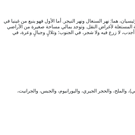
ن، هما: نهر السنغال ونهر النيجر. أما الأول فهو ينبع من غينيا في
ية المستغلة لأغراض النقل. وتوجد بمالي مساحة صغيرة من الأراضي
دب، لا زرع فيه ولا شجر، في الجنوب؛ وتلالٍ وجبالٍ وعرة، في
 والملح، والحجر الجيري، واليورانيوم، والجبس، والجرانيت،