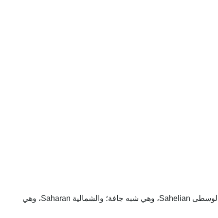
ليس لجمهورية مالي أية منافذ بحرية، ويحيط بها اليابس من جميع الجهات. وتنقسم إلى ثلاث مناطق طبيعية: الجنوبية، ويزرعها السودانيون؛ والوسطى Sahelian، وهي شبه جافة؛ والشمالية Saharan، وهي