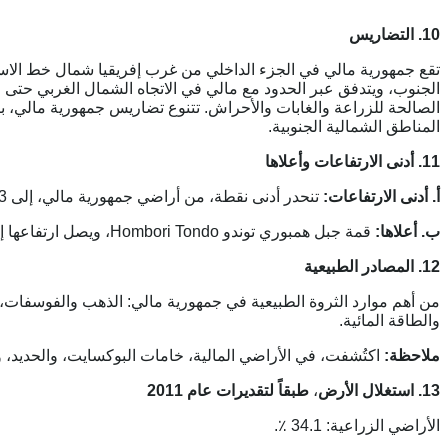
10. التضاريس
تقع جمهورية مالي في الجزء الداخلي من غرب إفريقيا شمال خط الاستواء
الجنوب، ويتدفق عبر الحدود مع مالي في الاتجاه الشمال الغربي حتى ا
الصالحة للزراعة والغابات والأحراش. تتنوع تضاريس جمهورية مالي، ب
المناطق الشمالية الجنوبية.
11. أدنى الارتفاعات وأعلاها
أ. أدنى الارتفاعات:
تنحدر أدنى نقطة، من أراضي جمهورية مالي، إلى 23 متراً، فوق مستوى سطح البحر، في نهر السنغال.
ب. أعلاها:
قمة جبل همبوري توندو Hombori Tondo، ويصل ارتفاعها إلى 1155 متراً، فوق مستوى سطح البحر.
12. المصادر الطبيعية
من أهم موارد الثروة الطبيعية في جمهورية مالي: الذهب والفوسفات، 
والطاقة المائية.
ملاحظة:
اكتُشفت، في الأراضي المالية، خامات البوكسايت، والحديد، و
13. استغلال الأرض
،
طبقاً لتقديرات عام 2011
الأراضي الزراعية: 34.1 ٪.