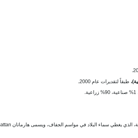
طبقاً لتقديرات عام 2000
.
اسم الجفاف، ويسمى هارماتان harmattan؛ ومواسم الجفاف المتكررة، وفيضان نهر النيجر الموسمي.