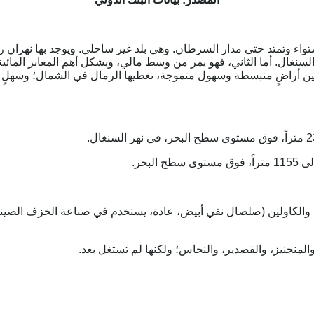
 وتمتد حتى مدار السرطان. وهي بلد غير ساحلي. ويوجد بها نهران رئيسيا
لسنغال. أما الثاني، فهو يمر من وسط مالي، ويشكل أهم المعابر المائ
ين أراضٍ منبسطة وسهول متموجة، تغطيها الرمال في الشمال؛ وسهلٍ أج
والكاولين (صلصال نقي أبيض، عادة، يستخدم في صناعة الخزف الصيني)،
المنجنيز، والقصدير، والنحاس؛ ولكنها لم تستغل بعد.