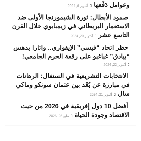
وعوامل دَفْعها
أكتوبر 6, 2024
صمود الأبطال: ثورة الشيمورنجا الأولى ضد
الاستعمار البريطاني في زيمبابوي خلال القرن
التاسع عشر
أكتوبر 20, 2024
حظر اتحاد “فيسي” الإيفواري.. واتارا يدهس
“بيادق” غباغبو على رقعة الحرم الجامعي!
أكتوبر 22, 2024
الانتخابات التشريعية في السنغال: الرهانات
في مبارزة عن بُعْد بين عثمان سونكو وماكي
سال
أكتوبر 21, 2024
أفضل 10 دول إفريقية في 2026 من حيث
الاقتصاد وجودة الحياة
مايو 25, 2026