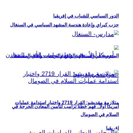
الدور السياسي للشباب في إفريقيا
حزب كيراي وإعادة هندسة المشهد السياسي في السنغال
المدرسة في السنغال: الواقع والتحديات وآفاق المستقبل
متلازمة مقديشو: القرار 2719 واختبار استدامة عمليات
أمريكا أولاً.. فهم خطة ترامب لتأمين المعادن الحرجة في
السلام في الصومال
إفريقيا