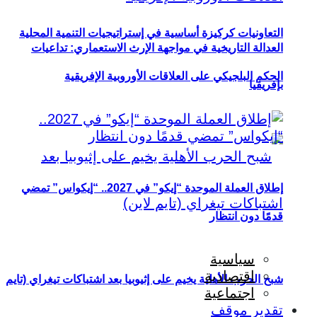
التعاونيات كركيزة أساسية في إستراتيجيات التنمية المحلية
العدالة التاريخية في مواجهة الإرث الاستعماري: تداعيات
الحكم البلجيكي على العلاقات الأوروبية الإفريقية
بإفريقيا
إطلاق العملة الموحدة “إيكو” في 2027.. “إيكواس” تمضي
قدمًا دون انتظار
سياسية
اقتصادية
شبح الحرب الأهلية يخيم على إثيوبيا بعد اشتباكات تيغراي (تايم
اجتماعية
تقدير موقف