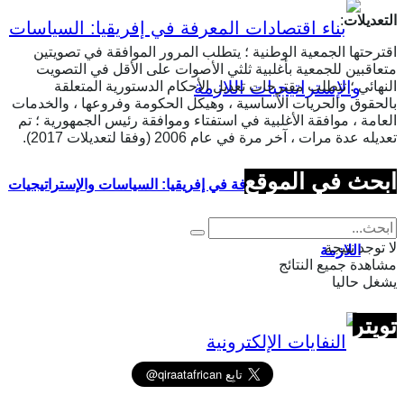
التعديلات
:
اقترحتها الجمعية الوطنية ؛ يتطلب المرور الموافقة في تصويتين
متعاقبين للجمعية بأغلبية ثلثي الأصوات على الأقل في التصويت
النهائي ؛ تتطلب مقترحات تعديل الأحكام الدستورية المتعلقة
بالحقوق والحريات الأساسية ، وهيكل الحكومة وفروعها ، والخدمات
العامة ، موافقة الأغلبية في استفتاء وموافقة رئيس الجمهورية ؛ تم
تعديله عدة مرات ، آخر مرة في عام 2006 (وفقا لتعديلات 2017).
ابحث في الموقع
بناء اقتصادات المعرفة في إفريقيا: السياسات والإستراتيجيات
لا توجد نتيجة
اللازمة
مشاهدة جميع النتائج
يشغل حاليا
تويتر