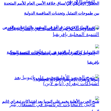
الحضور الإفريقي في سباق خلافة الأمين العام للأمم المتحدة
بين طموحات التمثيل وتحديات المنافسة الدولية
تهريب النمل الإفريقي: قراءة في المشهد والتداعيات والفرص
التعاونيات كركيزة أساسية في إستراتيجيات التنمية المحلية
بإفريقيا
إثيوبيا والقرن الإفريقي: تحوُّلات محسوبة؟
شبح الحرب الأهلية يخيم على إثيوبيا بعد اشتباكات تيغراي (تايم