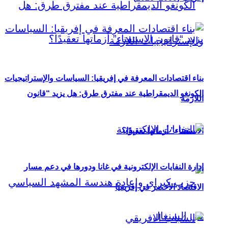
بناء اقتصادات المعرفة في إفريقيا: السياسات والإستراتيجيات
الكونغو الديمقراطية عند مفترق طرق: هل يزيد “قانون
اللازمة
الاستفتاء” أزماتها تعقيدًا؟
إدارة النفايات الإلكترونية في غانا ودورها في دعم مسار
الاقتصاد الأخضر في إفريقيا