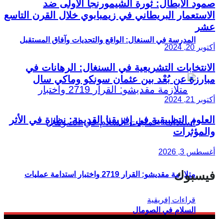
صمود الأبطال: ثورة الشيمورنجا الأولى ضد
الاستعمار البريطاني في زيمبابوي خلال القرن التاسع
عشر
المدرسة في السنغال: الواقع والتحديات وآفاق المستقبل
أكتوبر 20, 2024
الانتخابات التشريعية في السنغال: الرهانات في
مبارزة عن بُعْد بين عثمان سونكو وماكي سال
أكتوبر 21, 2024
العلوم التطبيقية في إفريقيا القديمة: نظرة في الأثر
والمؤثرات
أغسطس 3, 2026
فيسبوك
متلازمة مقديشو: القرار 2719 واختبار استدامة عمليات
السلام في الصومال