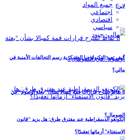
جميع المواد
لاين)
اجتماعي
اقتصادي
سياسي
كيف تعيد التكنولوجيا العسكرية رسم التحالفات الأمنية في
مالي؟
8 نقاط تشرح قرارات قمة كمبالا بشأن “بعثة أوصوم” في
الصومال؟
الكونغو الديمقراطية عند مفترق طرق: هل يزيد “قانون
الاستفتاء” أزماتها تعقيدًا؟