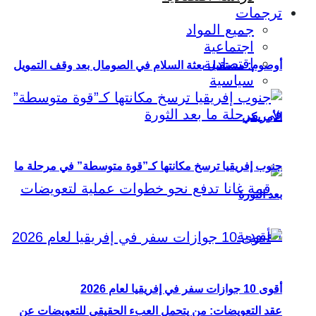
ترجمات
جميع المواد
اجتماعية
اقتصادية
أوصوم: مستقبل بعثة السلام في الصومال بعد وقف التمويل
سياسية
الأمريكي
جنوب إفريقيا ترسخ مكانتها كـ”قوة متوسطة” في مرحلة ما
بعد الثورة
أقوى 10 جوازات سفر في إفريقيا لعام 2026
عقد التعويضات: من يتحمل العبء الحقيقي للتعويضات عن