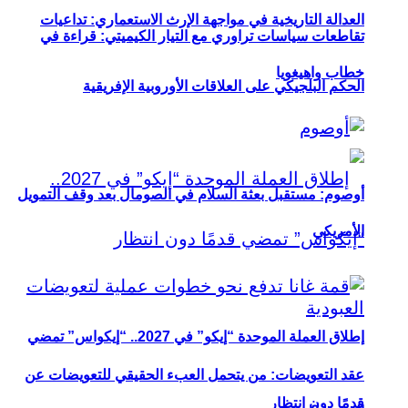
العدالة التاريخية في مواجهة الإرث الاستعماري: تداعيات
تقاطعات سياسات تراوري مع التيار الكيميتي: قراءة في
خطاب واهيغويا
الحكم البلجيكي على العلاقات الأوروبية الإفريقية
أوصوم: مستقبل بعثة السلام في الصومال بعد وقف التمويل
الأمريكي
إطلاق العملة الموحدة “إيكو” في 2027.. “إيكواس” تمضي
عقد التعويضات: من يتحمل العبء الحقيقي للتعويضات عن
قدمًا دون انتظار