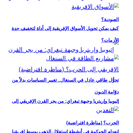
العبودية؟
كيف يمكن تحويل الأسواق الإفريقية إلى أداة لتخفيف حدة
الأزمات؟
تحوُّل طاقي عادل في السنغال.. تغيير السياسات بدلاً من
دوّامة الديون
إثيوبيا وإريتريا وجبهة تيغراي: من يجر القرن الإفريقي إلى
الحرب؟ (مناظرة افتراضية)
انعدام الحوكمة في أنشطة استغلال الذهب بوسط إفريقيا