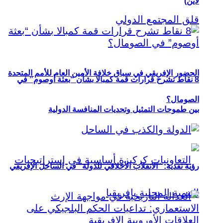
لاين)
الحضور الإفريقي في سباق خلافة الأمين العام للأمم المتحدة
8 نقاط تشرح قرارات قمة كمبالا بشأن “بعثة أوصوم” في
الصومال؟
بين طموحات التمثيل وتحديات المنافسة الدولية
رؤية نقدية: “الانقلاب الأخلاقي للدولة” في الساحل الإفريقي