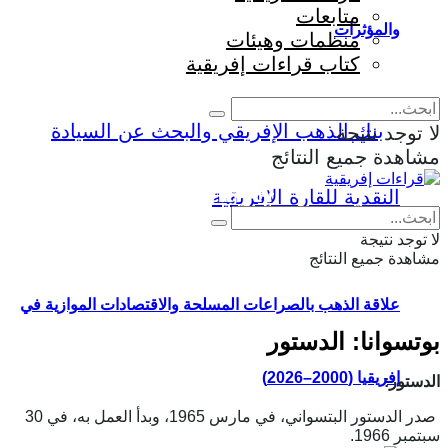
متابعات
والمؤثرات
منظمات وهيئات
كتاب قراءات إفريقية
لا توجد نتيجة
مشاهدة جميع النتائج
Eng
|
Fr
لا توجد نتيجة
مشاهدة جميع النتائج
علاقة الذهب بالصراعات المسلحة والاقتصادات الموازية في
بوتسوانا: الدستور
إفريقيا (2000–2026)
الدستور:
صدر الدستور البتسواني، في مارس 1965، وبدأ العمل به، في 30
سبتمبر 1966.