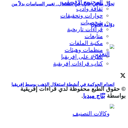
المجتمع الإفريقي
تحوُّل طاقي عادل في السنغال.. تغيير السياسات بدلاً من
ثقافة وأدب
حوارات وتحقيقات
شخصيات
دوّامة الديون
قراءات تاريخية
متابعات
مكتبة الملفات
منظمات وهيئات
نظرة على إفريقيا
كتاب قراءات إفريقية
انعدام الحوكمة في أنشطة استغلال الذهب بوسط إفريقيا
© حقوق الطبع محفوظة لدي قراءات إفريقية
بواسطة
بُنّاج ميديا
.