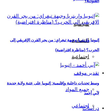
العبودية؟
سياسية
اقتصادية
إثيوبيا وإريتريا وجبهة تيغراي: من يجر القرن الإفريقي إلى
الحرب؟ (مناظرة افتراضية)
اجتماعية
تقدير موقف
وسط تحديات داخلية وإقليمية: إثيوبيا على عتبة ولاية جديدة
جميع المواد
لآبي أحمد
اجتماعي
دراسات