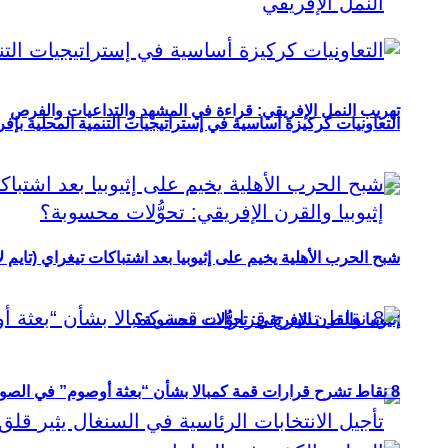
تهريب النمل الإفريقي: قراءة في المشهد والتداعيات والفرص
التعاونيات كركيزة أساسية في إستراتيجيات التنمية المحلية بإفري
شبح الحرب الأهلية يخيم على إثيوبيا بعد اشتباكات تيغراي (تايم ل
إثيوبيا والقرن الإفريقي: تحوُّلات محسوبة؟
8 نقاط تشرح قرارات قمة كمبالا بشأن “بعثة أوصوم” في الصومال؟