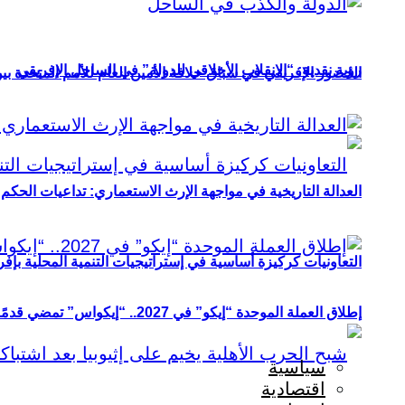
رؤية نقدية: “الانقلاب الأخلاقي للدولة” في الساحل الإفريقي
الحضور الإفريقي في سباق خلافة الأمين العام للأمم المتحدة ب
العدالة التاريخية في مواجهة الإرث الاستعماري: تداعيات الحكم ا
التعاونيات كركيزة أساسية في إستراتيجيات التنمية المحلية بإفري
إطلاق العملة الموحدة “إيكو” في 2027.. “إيكواس” تمضي قدمًا دون انتظار
سياسية
اقتصادية