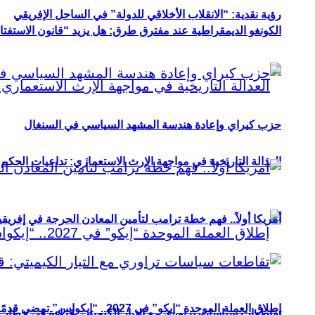
رؤية نقدية: “الانقلاب الأخلاقي للدولة” في الساحل الإفريقي
الكونغو الديمقراطية عند مفترق طرق: هل يزيد “قانون الاستفتاء” 
حزب كيراي وإعادة هندسة المشهد السياسي في السنغال
العدالة التاريخية في مواجهة الإرث الاستعماري: تداعيات الحكم ا
أمريكا أولاً.. فهم خطة ترامب لتأمين المعادن الحرجة في إفريقي
إطلاق العملة الموحدة “إيكو” في 2027.. “إيكواس” تمضي قدمًا دون انتظار
تقاطعات سياسات تراوري مع التيار الكيميتي: قراءة في خطاب و