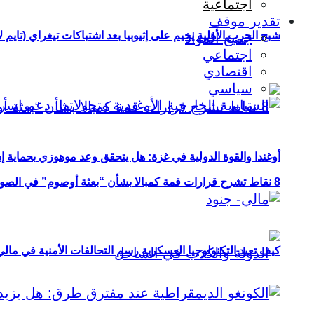
اجتماعية
تقدير موقف
شبح الحرب الأهلية يخيم على إثيوبيا بعد اشتباكات تيغراي (تايم ل
جميع المواد
اجتماعي
اقتصادي
سياسي
أوغندا والقوة الدولية في غزة: هل يتحقق وعد موهوزي بحماية إ
8 نقاط تشرح قرارات قمة كمبالا بشأن “بعثة أوصوم” في الصومال؟
كيف تعيد التكنولوجيا العسكرية رسم التحالفات الأمنية في مال