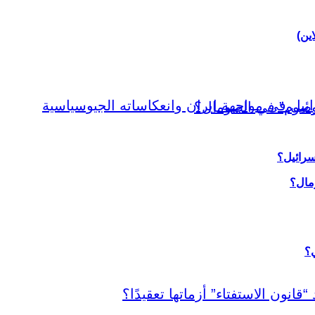
اين)
سرائيل؟
ي؟