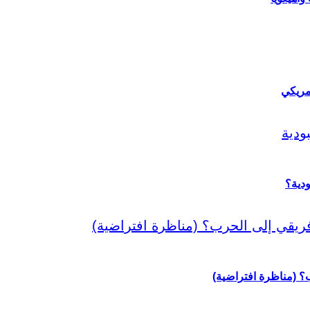
مريكي
دية؟
رب؟ (مناظرة افتراضية)