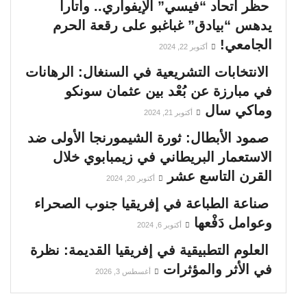
حظر اتحاد “فيسي” الإيفواري.. واتارا
يدهس “بيادق” غباغبو على رقعة الحرم
الجامعي!
أكتوبر 22, 2024
الانتخابات التشريعية في السنغال: الرهانات
في مبارزة عن بُعْد بين عثمان سونكو
وماكي سال
أكتوبر 21, 2024
صمود الأبطال: ثورة الشيمورنجا الأولى ضد
الاستعمار البريطاني في زيمبابوي خلال
القرن التاسع عشر
أكتوبر 20, 2024
صناعة الطباعة في إفريقيا جنوب الصحراء
وعوامل دَفْعها
أكتوبر 6, 2024
العلوم التطبيقية في إفريقيا القديمة: نظرة
في الأثر والمؤثرات
أغسطس 3, 2026