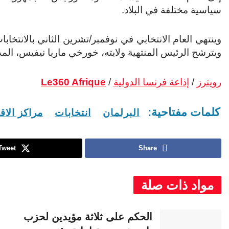
سياسية مختلفة في البلاد.
وينتهي العام الانتخابي في نوفمبر/تشرين الثاني بالانتخابا
ويترشح الرئيس المنتهية ولايته، خورخي ماريا نيفيس، المدعوم من حزب PAICV، لولاية ث
رويترز
/
إذاعة فرنسا الدولية
/
Le360 Afrique
كلمات مفتاحية:
البرلمان
انتخابات
مراكز الاق
Tweet
Share
مواد ذات صلة
الحكم على ثلاثة مؤيدين لحزب