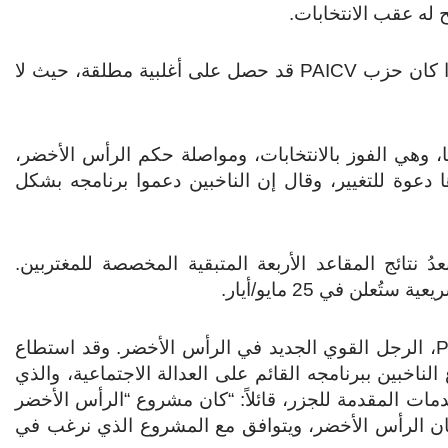
 له عقب الانتخابات.
لكن كوريا إي سيلفا قال إنه لا يزال من غير الواضح ما إذا كان حزب PAICV قد حصل على أغلبية مطلقة، حيث لا
ا، وهي الفوز بالانتخابات، ومواصلة حكم الرأس الأخضر،
ارها دعوة للتغيير، وقال إن الناخبين دعموا برنامجه بشكل
ُعلن اللجنة الوطنية المستقلة للانتخابات (CNE) بعدُ نتائج المقاعد الأربعة المتبقية المخصصة للمغتربين.
علن في 25 مايو/أيار.
وبذلك، سيصبح فرانسيسكو كارفاليو، رئيس حزب PAICV، الرجل القوي الجديد في الرأس الأخضر. وقد استطاع
ناخبين ببرنامجه القائم على العدالة الاجتماعية، والذي
دمات المقدمة للجزر، قائلاً: “كان مشروع “الرأس الأخضر
كان الرأس الأخضر، ويتوافق مع المشروع الذي نرغب في