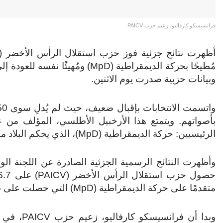
فرانسيسكو كارفاليو، زعيم حزب PAICV
مُطيحًا بحركة الديمقراطية (MpD) 
وبيانات حزبية صدرت يوم الاثنين.
بأصواتهم.
ويتمتع هذا الأرخبيل الأطلسي، المؤلف من 
الرئيسيين: حركة الديمقراطية (MpD)، الذي يحكم البلاد منذ عام 2016، وحزب استقلال الرأس الأخضر (PAICV).
متقدمًا على حركة الديمقراطية (MpD) التي حصلت على 43.6%.
وبدا أن ف