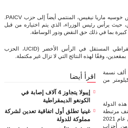
وسيه ماريا نيفيس، المنتمي أيضاً إلى حزب PAICV.
 حيث يرأس رئيس الوزراء، الذي يتم اختياره من قبل
 كبيرة بما في ذلك حق النقض ودور الوساطة.
بفارق كبير عن الحزبين الرئيسيين، فاز الاتحاد الديمقراطي المستقل في الرأس الأخضر (UCID، الحزب
قعدين، وفقًا لهذه النتائج التي لا تزال غير مكتملة.
وتُعتبر الرأس الأخضر، وهي أرخبيل يبلغ عدد سكانه 550 ألف نسمة
اقرأ أيضا
لمحيط الأطلسي، على بُعد حوالي 600 كيلومتر من
إيبولا يتجاوز 4 آلاف إصابة في
الكونغو الديمقراطية
م 1991، لم تُسجّل هذه الدولة
غينيا تطلق أول اتفاقية تعدين لشركة
نف مرتبطة
من عام 2011 إلى عام 2016، ومن عام 2021
مملوكة للدولة
ية من أحزاب