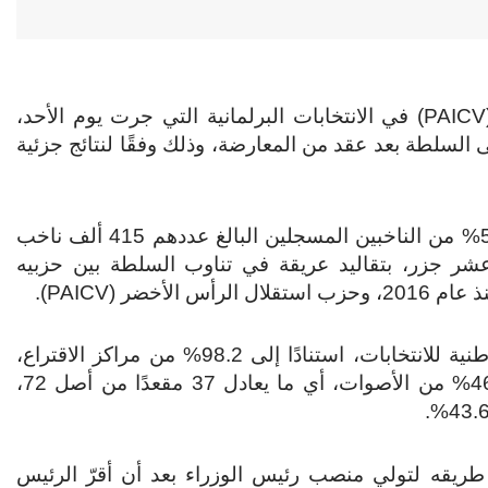
أظهرت نتائج جزئية فوز حزب استقلال الرأس الأخضر (PAICV) في الانتخابات البرلمانية التي جرت يوم الأحد،
ومُهيئًا نفسه للعودة إلى السلطة بعد عقد من المعارضة، وذلك وفقًا لنتائج جزئية
واتسمت الانتخابات بإقبال ضعيف، حيث لم يُدلِ سوى 50% من الناخبين المسجلين البالغ عددهم 415 ألف ناخب
عشر جزر، بتقاليد عريقة في تناوب السلطة بين حزبيه
وأظهرت النتائج الرسمية الجزئية الصادرة عن اللجنة الوطنية للانتخابات، استنادًا إلى 98.2% من مراكز الاقتراع،
حصول حزب استقلال الرأس الأخضر (PAICV) على 46.7% من الأصوات، أي ما يعادل 37 مقعدًا من أصل 72،
رانسيسكو كارفاليو، زعيم حزب PAICV، في طريقه لتولي منصب رئيس الوزراء بعد أن أقرّ الرئيس