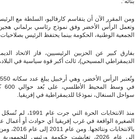
بنائه”.
ومن المقرر الآن أن يتقاسم كارفاليو، السلطة مع الرئيس خ
وتعمل الرأس الأخضر وفق نموذج رئاسي برلماني هجين،
الجمعية الوطنية، الحكومة بينما يحتفظ الرئيس بصلاحيات
الديمقراطي المسيحي)، ثالث أكبر قوة سياسية في البلاد، بم
في وسط ا
سواحل السنغال، نموذجًا للديمقراطية في إفريقيا.
منذ الانتخابات الحرة التي جرت عا
الصغيرة الواقعة في غرب إفريقيا أي حوادث أو أعمال ع
بالانتخابات ونتائجها. و
إلى عام 2026، تعايشت حكومة ورئيس للجمهور