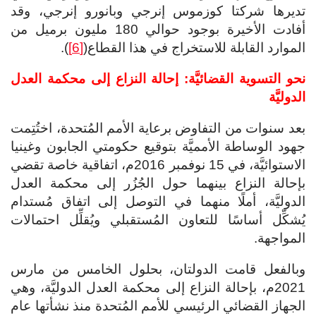
تديرها شركتا كوزموس إنرجي وبانورو إنرجي، وقد
أفادت الأخيرة بوجود حوالي 180 مليون برميل من
الموارد القابلة للاستخراج في هذا القطاع(
[6]
).
نحو التسوية القضائيَّة: إحالة النزاع إلى محكمة العدل
الدوليَّة
بعد سنوات من التفاوض برعاية الأمم المُتحدة، اختُتِمت
جهود الوساطة الأمميَّة بتوقيع حكومتي الجابون وغينيا
الاستوائيَّة، في 15 نوفمبر 2016م، اتفاقية خاصة تقضي
بإحالة النزاع بينهما حول الجُزُر إلى محكمة العدل
الدوليَّة، أملًا منهما في التوصل إلى اتفاق مُستدام
يُشكِّل أساسًا للتعاون المُستقبلي ويُقلِّل احتمالات
المواجهة.
وبالفعل قامت الدولتان، بحلول الخامس من مارس
2021م، بإحالة النزاع إلى محكمة العدل الدوليَّة، وهي
الجهاز القضائي الرئيسي للأمم المُتحدة منذ نشأتها عام