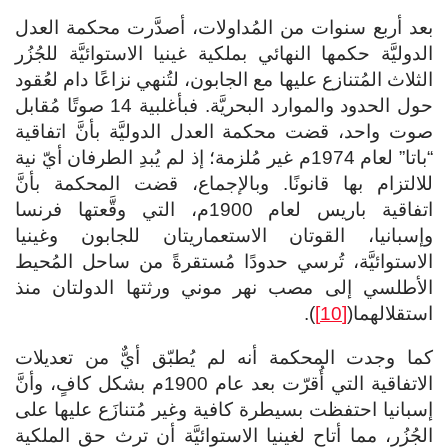
بعد أربع سنوات من المُداولات، أصدَّرت محكمة العدل
الدوليَّة حكمها النهائي بملكية غينيا الاستوائيَّة للجُزُر
الثلاث المُتنازع عليها مع الجابون، لتُنهي نزاعًا دام لعُقود
حول الحدود والموارد البحريَّة. فبأغلبية 14 صوتًا مُقابل
صوت واحد، قضت محكمة العدل الدوليَّة بأنَّ اتفاقية
“باتا” لعام 1974م غير مُلزمة؛ إذ لم يُبدِ الطرفان أيّ نية
للالتزام بها قانونًا. وبالإجماع، قضت المحكمة بأنَّ
اتفاقية باريس لعام 1900م، التي وقَّعتها فرنسا
وإسبانيا، القوتان الاستعماريتان للجابون وغينيا
الاستوائيَّة، تُرسي حدودًا مُستقرةً من ساحل المُحيط
الأطلسي إلى مصب نهر موني ورثتها الدولتان منذ
استقلالهما(
[10]
).
كما وجدت المحكمة أنه لم يُطبّق أيٌّ من تعديلات
الاتفاقية التي أُقرّت بعد عام 1900م بشكل كافٍ، وأنَّ
إسبانيا احتفظت بسيطرة كافية وغير مُتنازَع عليها على
الجُزُر، مما أتاح لغينيا الاستوائيَّة أن ترث حق الملكية