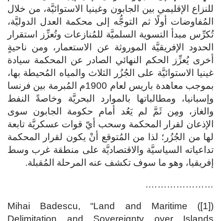
للنزاع الإقليمي بين الجابون وغينيا الاستوائيَّة، من خلال
المُفاوضات أولًا ثم التوجُّه إلى محكمة العدل الدوليَّة،
تُكرِّس مبدأ التسوية السلميَّة للمُنازعات وتُعزِّز استقرار
الحدود الإفريقيَّة الموروثة عن الاستعمار، ومن ناحيةٍ
أخرى يُعزِّز الحكم النهائي الصادر عن المحكمة سيادة
غينيا الاستوائيَّة على الجُزُر الثلاث والمياه المُحيطة بها،
بموجب معاهدة باريس لعام 1900م المُبرمة بين فرنسا
وإسبانيا، ومطالباتها بالموارد البحريَّة وخاصةً النفط
والغاز، ومِن ثَمَّ لم يَعُد أمام حكومة الجابون سوى
الإذعان لقرار المحكمة وسحب أيّ قوات عسكريَّة تابعة
لها من الجُزُر؛ لذا من المُتوقع أنْ يكون لقرار المحكمة
تداعياته السياسيَّة والاقتصاديَّة على منطقة غرب وسط
إفريقيا، وهو ما سوف تكشف عنه المرحلة المُقبلة.
………………….
([1]) Mihai Badescu, “Land and Maritime
Delimitation and Sovereignty over Islands