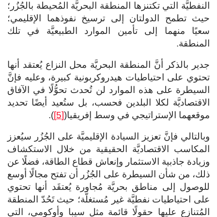
النفطيَّة التي تكتنزها المنطقة البحريَّة المُحيطة بالجُزُر؛
حيث تطمح الدولتان إلى ترسيخ نفوذهما الإقليمي؛
سعيًا منهما إلى تأمين الموارد الطبيعيَّة في تلك
المنطقة.
جدير بالذكر أنَّ المنطقة البحريَّة محل النزاع يُعتقد أنها
تحتوي على احتياطيات هيدروكربونية كبيرة، وعليه فإنَّ
السيطرة على هذه الموارد لن تُحدث تحوُّلًا في الآفاق
الاقتصاديَّة لكلا البلدين فحسب، بل ستُعيد أيضًا تحديد
موقعهما الإستراتيجي في وسط إفريقيا(
[5]
).
وبالتالي فإنَّ تعزيز السيادة الإقليميَّة على الجُزُر سيُعزز
المكاسب الاقتصاديَّة الحقيقية من خلال الاستكشاف
وزيادة جاذبية الاستثمار وإنعاش قطاع الطاقة، فضلًا عن
ذلك، من شأن السيطرة على الجُزُر أن تفتح مجالًا أوسع
للوصول إلى مناطق بحريَّة مُجاورة يُعتقَد أنها تحتوي
على احتياطيات نفطيَّة غير مُستغلَّة؛ حيث تَحُدّ المنطقة
المُتنازع عليها حقولًا قائمة مثل سيبا وأوكومي، التي