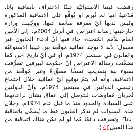
رفضت غينيا الاستوائيَّة علنًا الاعتراف باتفاقية باتا،
مُدَّعيةً أنها لم تُبرم أو تُوقِّع على الاتفاقية المذكورة
وليس لديها أيّ معرفة سابقة عنها، ووجَّهت وزارة
خارجيتها رسالة اعتراض، في أبريل 2004م، إلى الأمين
العام للأمم المُتحدة، جاء فيها أنَّ ادعاء الجابون غير
مقبول؛ لأنه لا توجد اتفاقية موقَّعة بين غينيا الاستوائيَّة
والغابون في سبتمبر 1974م، أو في أيّ تاريخ آخر، كما
تضمَّنت رسالة الاعتراض أنَّ حكومة ليبرفيل تصرَّفت
بسوء نية بتقديمها نسخًا مصوَّرةً وغير مُوقَّعة من
الاتفاقية، وأنه لم يتمّ توقيع أيّ اتفاقية خلال اجتماع
رئيسي الدولتين في سبتمبر 1974م، وأنَّ الدولتين
تُجريان مُفاوضات للتوصل إلى اتفاق بشأن نزاعاتهما
على السيادة والحدود منذ ما قبل عام 1974م، وخلال
هذه السنوات لم تذكر الغابون قط ما يُسمَّى باتفاقية
“باتا”، وتصرفت دائمًا كما لو لم تكن هناك اتفاقية من
هذا القبيل(
[4]
).