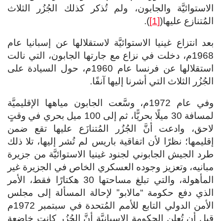
الاستوائيَّة والجابون، ولم تُذكر كذلك الجُزُر الثلاث
المُتنازع عليها(
[1]
).
بعد انتزاع غينيا الاستوائيَّة لاستقلالها عن إسبانيا عام
1968م، دخلت في نزاع مع جارتها الجابون، التي نالت
استقلالها عن فرنسا عام 1960م، حول السيادة على
الجُزُر الثلاث التي أشرنا إليها آنفًا.
وفي عام 1972م، وسَّعت الجابون مياهها الإقليميَّة
لمسافة 30 ميلًا بحريًّا، ثم إلى 100 ميل بحري في وقتٍ
لاحق، وادعت أنَّ الجُزُر المُتنازَع عليها تقع ضمن
إقليمها؛ نظرًا لأن اتفاقية باريس لم تُشر إليها، تلا ذلك
طرد الجيش الجابوني لجنود غينيا الاستوائيَّة من جزيرة
مبانيه، وتعزيز وجوده العسكري الخاص في الجزيرة غير
المأهولة، والتي تبلغ مساحتها 30 هكتارًا فقط، الأمر
الذي دفع حكومة “مالابو” لإحالة المسألة إلى مجلس
الأمن الدولي التابع للأمم المُتحدة في سبتمبر 1972م
قبل أن تُعلن الحكومة الإسبانيَّة أنَّ الجُزُر كانت خاضعة