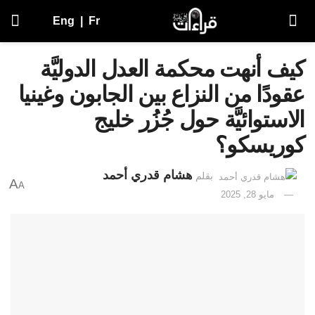
Eng
|
Fr
كيف أنهت محكمة العدل الدوليَّة
عقودًا من النزاع بين الجابون وغينيا
الاستوائيَّة حول جُزُر خليج
كوريسكو؟
هشام قدري أحمد
بقلم
A
A
مايو 28, 2025