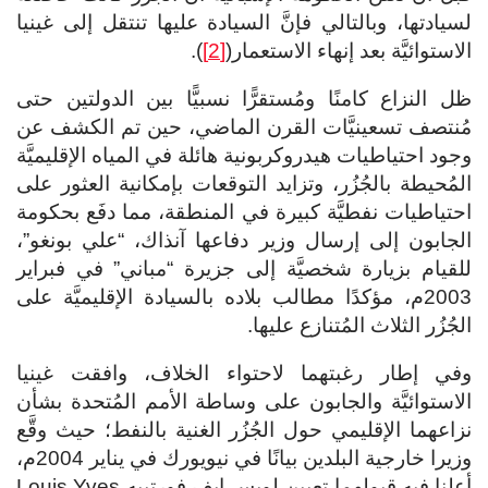
لسيادتها، وبالتالي فإنَّ السيادة عليها تنتقل إلى غينيا
الاستوائيَّة بعد إنهاء الاستعمار(
[2]
).
ظل النزاع كامنًا ومُستقرًّا نسبيًّا بين الدولتين حتى
مُنتصف تسعينيَّات القرن الماضي، حين تم الكشف عن
وجود احتياطيات هيدروكربونية هائلة في المياه الإقليميَّة
المُحيطة بالجُزُر، وتزايد التوقعات بإمكانية العثور على
احتياطيات نفطيَّة كبيرة في المنطقة، مما دفَع بحكومة
الجابون إلى إرسال وزير دفاعها آنذاك، “علي بونغو”،
للقيام بزيارة شخصيَّة إلى جزيرة “مباني” في فبراير
2003م، مؤكدًا مطالب بلاده بالسيادة الإقليميَّة على
الجُزُر الثلاث المُتنازع عليها.
وفي إطار رغبتهما لاحتواء الخلاف، وافقت غينيا
الاستوائيَّة والجابون على وساطة الأمم المُتحدة بشأن
نزاعهما الإقليمي حول الجُزُر الغنية بالنفط؛ حيث وقَّع
وزيرا خارجية البلدين بيانًا في نيويورك في يناير 2004م،
أعلنا فيه قبولهما تعيين لويس إيف فورتييه Louis Yves