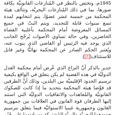
1945م، وتختص بالنظر في المُنازعات القانونيَّة بكافة
صورها، بما في ذلك المُنازعات البحريَّة، وتتألف هيئة
المحكمة من خمسة عشر عضوًا، يتم انتخابهم لمدة
تسع سنوات قابلة للتجديد، ويتم البتّ في جميع
المسائل المعروضة أمام المحكمة بأغلبية القضاة
الحاضرين، وفي حالة تساوي الأصوات يُرجّح الجانب
الذي يوجد فيه الرئيس أو القاضي الذي ينوب عنه،
ويُعتبر الحكم الصادر عن المحكمة نهائيًّا وغير قابل
للاستئناف(
[7]
).
جدير بالذكر أنَّ النزاع الذي عُرض أمام محكمة العدل
الدوليَّة في هذه القضية لم يكن يتعلق في الواقع بكيفية
ترسيم الحدود الإقليميَّة بين البلدين، وذلك أنَّ الطرفين
قد فوَّضا هيئة المحكمة بتحديد ما إذا كانت للصكوك
القانونيَّة والمُعاهدات والاتفاقيات الدوليَّة التي استند
إليها الطرفان قوة القانون في العلاقات بين جمهورية
الغابون وجمهورية غينيا الاستوائيَّة فيما يتعلق بترسيم
حدودهما البحريَّة والبريَّة المُشتركة وسيادتهما على جُزُر