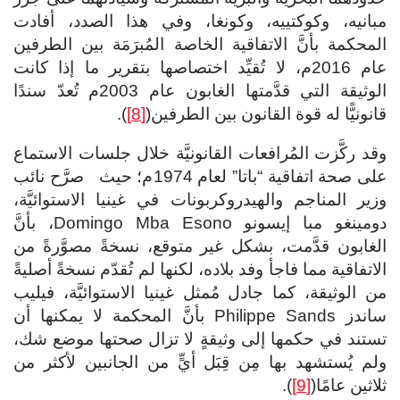
مبانيه، وكوكتييه، وكونغا، وفي هذا الصدد، أفادت
المحكمة بأنَّ الاتفاقية الخاصة المُبرَمَة بين الطرفين
عام 2016م، لا تُقيِّد اختصاصها بتقرير ما إذا كانت
الوثيقة التي قدَّمتها الغابون عام 2003م تُعدّ سندًا
قانونيًّا له قوة القانون بين الطرفين(
[8]
).
وقد ركَّزت المُرافعات القانونيَّة خلال جلسات الاستماع
على صحة اتفاقية “باتا” لعام 1974م؛ حيث صرَّح نائب
وزير المناجم والهيدروكربونات في غينيا الاستوائيَّة،
دومينغو مبا إيسونو Domingo Mba Esono، بأنَّ
الغابون قدَّمت، بشكل غير متوقع، نسخةً مصوَّرةً من
الاتفاقية مما فاجأ وفد بلاده، لكنها لم تُقدّم نسخةً أصليةً
من الوثيقة، كما جادل مُمثل غينيا الاستوائيَّة، فيليب
ساندز Philippe Sands بأنَّ المحكمة لا يمكنها أن
تستند في حكمها إلى وثيقةٍ لا تزال صحتها موضع شك،
ولم يُستشهد بها مِن قِبَل أيٍّ من الجانبين لأكثر من
ثلاثين عامًا(
[9]
).