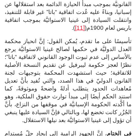
القانونيَّة بموجب مبدأ الحيازة الدائمة بعد استقلالها عن
إسبانيا، وبناءً عليه عُدت اتفاقية “باتا” غير قابلة للتنفيذ،
وانتقلت السيادة إلى غينيا الاستوائيَّة بموجب اتفاقية
باريس لعام 1900م(
[11]
).
تأسيسًا على ما تقدم، يُمكن القول: إنَّ انحياز محكمة
العدل الدوليَّة في حكمها لصالح غينيا الاستوائيَّة يرجع
بالأساس إلى عدم ثبوت الوجود القانوني لاتفاقية “باتا”؛
نظرًا لعجز حكومة ليبرفيل عن تقديم النسخة الأصلية
للاتفاقية؛ حيث استشهدت المحكمة بتوجيهات لجنة
القانون الدوليّ في هذا الصدد، والتي تُفيد بأنَّ تعديل
مُعاهدات الحدود يتطلب أدلةً واضحةً وموثوقةً، كما
استند الحكم أيضًا إلى مبدأ توارث حقوق الملكية، وهو
ما أكَّدته الحكومة الإسبانيَّة في موقفها من النزاع، بأنَّ
الجُزُر كانت تخضع لها، وبالتالي فإنَّ السيادة عليها ينبغي
أن تؤول إلى غينيا الاستوائيَّة بعد نيلها الاستقلال.
في الختام
، إنَّ الجهود الرامية إلى إيجاد حلّ مُستدام