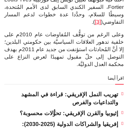
Fortier، السفير الكندي السابق لدى الأمم المُتحدة،
وسيطًا للسلام، وحدَّدا عدة خطوات لدعم المسار
التفاوضي(
[3]
).
وعلى الرغم من توقُّف المُفاوضات عام 2010م على
خلفية تدهور العلاقات السياسيَّة بين حكومتي البلدين؛
إلا أنَّ المُحادثات استؤنفت من جديد عام 2011م بهدف
التوصل إلى حلّ مقبول تمهيدًا لعرض النزاع على
محكمة العدل الدوليَّة.
اقرأ أيضا
تهريب النمل الإفريقي: قراءة في المشهد
والتداعيات والفرص
إثيوبيا والقرن الإفريقي: تحوُّلات محسوبة؟
إفريقيا والشراكات الدولية (2025-2030):