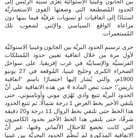
بين الجابون وغينيا الاستوائيَّة يُعزَى سببه الرئيس إلى
الحدود المُصطنعة التي وضعتها القوى الاستعماريَّة
استنادًا إلى اتفاقيات أو تسويات عرفيَّة فيما بينها دون
مراعاة الواقع السياسي والإثني لشعوب تلك
المُستعمرات.
جرى ترسيم الحدود البريَّة بين الجابون وغينيا الاستوائيَّة
لأول مرة من خلال اتفاقية تعيين حدود المُمتلكات
الفرنسيَّة والإسبانيَّة في غرب إفريقيا، على سواحل
الصحراء الكبرى وخليج غينيا، المُوقعة في 27 يونيو
1900م، والتي يُشار إليها اختصارًا باسم “اتفاقية
باريس”؛ حيث تنص المادة 4 من هذه الاتفاقية على أنَّ
الحدود البريَّة تتبع وادي نَهْرَي موني وأوتامبوني، حتى
يلتقي الأخير بخط العرض 1 درجة شمالًا. ثم تتبع الحدود
هذا الخط حتى تلتقي بخط الزوال 11 درجة و20 دقيقة
شرقًا، حتى يلتقي هذا الخط الأخير بحدود الكاميرون
التي كانت تخضع للاحتلال الألماني وقتها، غير أنَّ
الاتفاقية المذكورة لم تُنظِّم الحدود البحريَّة بين غينيا