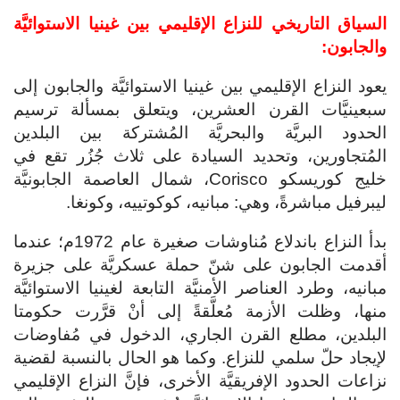
السياق التاريخي للنزاع الإقليمي بين غينيا الاستوائيَّة
والجابون:
يعود النزاع الإقليمي بين غينيا الاستوائيَّة والجابون إلى
سبعينيَّات القرن العشرين، ويتعلق بمسألة ترسيم
الحدود البريَّة والبحريَّة المُشتركة بين البلدين
المُتجاورين، وتحديد السيادة على ثلاث جُزُر تقع في
خليج كوريسكو Corisco، شمال العاصمة الجابونيَّة
ليبرفيل مباشرةً، وهي: مبانيه، كوكوتييه، وكونغا.
بدأ النزاع باندلاع مُناوشات صغيرة عام 1972م؛ عندما
أقدمت الجابون على شنّ حملة عسكريَّة على جزيرة
مبانيه، وطرد العناصر الأمنيَّة التابعة لغينيا الاستوائيَّة
منها، وظلت الأزمة مُعلَّقةً إلى أنْ قرَّرت حكومتا
البلدين، مطلع القرن الجاري، الدخول في مُفاوضات
لإيجاد حلّ سلمي للنزاع. وكما هو الحال بالنسبة لقضية
نزاعات الحدود الإفريقيَّة الأخرى، فإنَّ النزاع الإقليمي