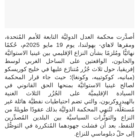
أصدَّرت محكمة العدل الدوليَّة التابعة للأمم المُتحدة،
ومقرها لاهاي- بهولندا، يوم 19 مايو 2025م، حُكمًا
نهائيًّا ومُلزمًا بشأن النزاع الإقليمي بين غينيا الاستوائيَّة
والجابون، الواقعتين على الساحل الغربي لوسط
إفريقيا، حول ثلاث جُزُر مُتنازَع عليها في خليج كوريسكو
(مبانيه، كوكوتييه، وكونغا)؛ حيث جاء قرار المحكمة
لصالح غينيا الاستوائيَّة بمنحها الحق القانوني في
السيادة الإقليميَّة على الجُزُر الثلاث الغنية
بالهيدروكربون، والتي تضم احتياطيات نفطيَّة هائلة غير
مُستغَلَّة، لتُنهي المحكمة الدوليَّة بذلك عقودًا طويلةً من
النزاع والتوتُّرات السياسيَّة بين البلدين المُصدِّرين
للنفط، بعد أن فشلت جهودهما المُتكررة في التوصُّل
إلى حلّ دبلوماسي للنزاع.