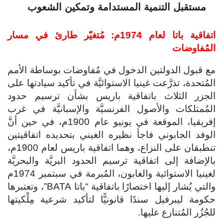
مستقبل التنمية المستدامة وتمكين الشعوب
اتفاقية باتا لعام 1974م: مُتغيّر طارئ في مسار
المُفاوضات
مع قبول الدولتين الدخول في مُفاوضات بوساطة الأمم
المُتحدة، تذرَّعت غينيا الاستوائيَّة في تأكيد سيادتها على
الجزر الثلاث باتفاقية باريس بشأن ترسيم حدود
المُمتلكات والأصول الفرنسيَّة والإسبانيَّة في غرب
إفريقيا، الموقعة في يونيو عام 1900م، في حين أنَّ
الوفد الجابوني فاجأ نظيره الغيني بتحديده اتفاقيتين
تنطبقان على النزاع، وهما اتفاقية باريس لعام 1900م،
بالإضافة إلى اتفاقية ترسيم الحدود البريَّة والبحريَّة
لغينيا الاستوائية والغابون، المُبرمة في سبتمبر 1974م
والتي يُشار إليها اختصارًا باتفاقية “باتا BATA”، وتعتبرها
حكومة ليبرفيل سندًا قانونيًّا لتأكيد شرعية مِلْكيتها
للجُزُر المُتنازع عليها.