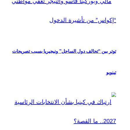
توتر بين “تحالف دول الساحل” ونيجيريا بسبب تصريحات
تينوبو