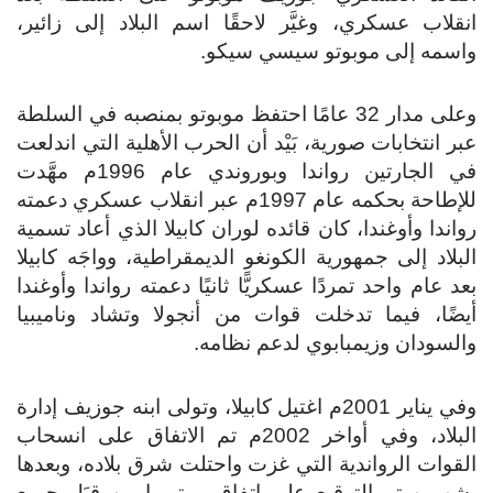
انقلاب عسكري، وغيَّر لاحقًا اسم البلاد إلى زائير،
واسمه إلى موبوتو سيسي سيكو.
وعلى مدار 32 عامًا احتفظ موبوتو بمنصبه في السلطة
عبر انتخابات صورية، بَيْد أن الحرب الأهلية التي اندلعت
في الجارتين رواندا وبوروندي عام 1996م مهَّدت
للإطاحة بحكمه عام 1997م عبر انقلاب عسكري دعمته
رواندا وأوغندا، كان قائده لوران كابيلا الذي أعاد تسمية
البلاد إلى جمهورية الكونغو الديمقراطية، وواجَه كابيلا
بعد عام واحد تمردًا عسكريًّا ثانيًا دعمته رواندا وأوغندا
أيضًا، فيما تدخلت قوات من أنجولا وتشاد وناميبيا
والسودان وزيمبابوي لدعم نظامه.
وفي يناير 2001م اغتيل كابيلا، وتولى ابنه جوزيف إدارة
البلاد، وفي أواخر 2002م تم الاتفاق على انسحاب
القوات الرواندية التي غزت واحتلت شرق بلاده، وبعدها
بشهرين تم التوقيع على اتفاق بريتوريا مِن قِبَل جميع