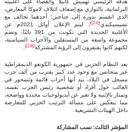
هدفه الرئيسي تهميش كابيلا والقضاء على أغلبيته
البرلمانية، بالتوازي مع إضعاف ائتلاف لاموكا المعارض،
الذي انقسم بدوره إلى جناحين؛ أحدهما تحالف مع
)
[23]
(
تشيسيكيدي
، ليتم الإعلان أوائل 2021م عن
الأغلبية الجديدة التي تكونت من 391 نائبًا، وتضم
مجموعة واسعة من المستقلين والأحزاب السياسية،
)
[24]
(
لكنهم كانوا يفتقرون إلى الرؤية المشتركة
.
يعد النظام الحزبي في جمهورية الكونغو الديمقراطية
غير متجانس مع وجود عدد كبير يقترب من ألف حزب
مسجل في البلاد، بيد أنها أحزاب قائمة وتتمحور في
الغالب حول أفراد أو شخصية رئيس الحزب نفسه،
وتمتاز بالإثنية ولا تعبر عن أيديولوجيات محددة وواضحة،
مما ينعكس على مسألة الترتيب الحزبي للمعارضة
داخل الهيئات التشريعية.
المؤشر الثالث: نسب المشاركة