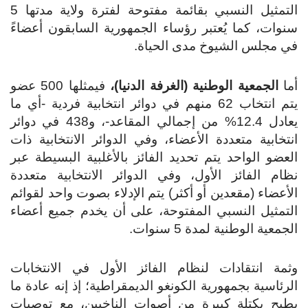
التمثيل النسبي بقائمة مفتوحة لفترة ولاية مدتها 5
سنوات، كما يُعتبر رؤساء الجمهورية السابقون أعضاءً
في مجلس الشيوخ مدى الحياة.
أما
الجمعية الوطنية (الغرفة الدنيا)،
فيمثلها 500 عضو
يتم انتخاب 62 منهم في دوائر انتخابية فردية -أي ما
يعادل 12.4% من إجمالي المقاعد-، و438 في دوائر
انتخابية متعددة الأعضاء، وفي الدوائر الانتخابية ذات
العضو الواحد يتم تحديد الفائز بالأغلبية البسيطة عبر
نظام الفائز الأول، وفي الدوائر الانتخابية متعددة
الأعضاء (مقعدين أو أكثر) يتم الإدلاء بصوت واحد لقوائم
التمثيل النسبي المفتوحة، على أن يخدم جميع أعضاء
الجمعية الوطنية لمدة 5 سنوات.
وثمة انتقادات لنظام الفائز الأول في الانتخابات
الرئاسية بجمهورية الكونغو الديمقراطية؛ إذ إنه عادة ما
يطيح بكتلة كبيرة من أصوات الناخبين، مع توصيات