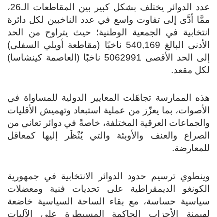
عدد الدوائر يختلف بشكل كبير بين المقاطعات الـ26،
ممَّا أدَّى إلى تفاوت واسع في عدد الناخبين لكل دائرة
انتخابية في الجمعية الوطنية؛ حيث يتراوح من الحد
الأدنى البالغ 540,169 ناخبًا (مقاطعة أويلي السفلى)
إلى الحد الأقصى 5062991 ناخبًا (العاصمة كينشاسا)
لكل مقعد.
هذه الممارسة تجاهَلت المعايير الدولية للمساواة في
الأصوات، بما يعزّز من عملية استبعاد وتهميش الأقليات
والجماعات العرقية المختلفة، خاصةً في دوائر تعاني من
الصراع والعنف والأوبئة والتي يُنْظَر إليها كمعاقل
للمعارضة.
وينطوي ترسيم حدود الدوائر الانتخابية في جمهورية
الكونغو الديمقراطية على تحديات فنية ومعضلات
سياسية حساسة، مع بقاء الساحة السياسية خاضعة
لهيمنة الأحزاب الحاكمة المسيطرة على الآليات