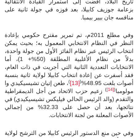
تاريخ البلاد، أفضت إلى استمرار القيادة الانتقالية
بزعامة جوزيف كابيلا، بعد فوزه في جولة ثانية على
منافسه جان بيير بيمبا.
وفي مطلع 2011م، تم تمرير مقترح حكومي بإعادة
النظر في النظام الانتخابي المعمول به؛ بحيث يمكن
انتخاب الرئيس عبر نظام الفائز الأول من جولة واحدة،
بدلاً من نظام الأغلبية المطلقة (50%+ 1)، أما
الانتخابات التعددية الثانية التي أجريت في ذات العام،
فقد أسفرت عن إعادة انتخاب كابيلا لولاية ثانية بنسبة
)
(
أصوات بلغت 48.95%
[13]
، طعن إتيان تشيسيكيدي وا
)
[14]
(
مولومبا
زعيم حزب الاتحاد من أجل الديمقراطية
والتقدم (والد الرئيس الحالي فيليكس تشيسيكيدي) في
نتائجها، بعد أن حصل على 32.33% من إجمالي
الأصوات المعلنة من لجنة الانتخابات.
وفي حين منع الدستور الرئيس كابيلا من الترشح لولاية