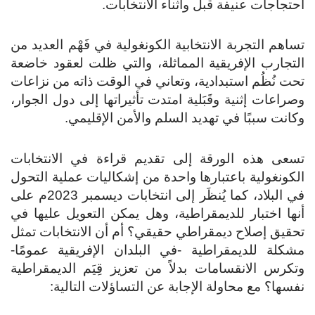
احتجاجات عنيفة قبل وأثناء الانتخابات.
تساهم التجربة الانتخابية الكونغولية في فَهْم العديد من
التجارب الإفريقية المماثلة، والتي ظلت لعقود خاضعة
تحت نُظُم استبدادية، وتعاني في الوقت ذاته من نزاعات
وصراعات إثنية وقَبَلية امتدت تأثيراتها إلى دول الجوار،
وكانت سببًا في تهديد السلم والأمن الإقليمي.
تسعى هذه الورقة إلى تقديم قراءة في الانتخابات
الكونغولية باعتبارها واحدة من إشكاليات عملية التحول
في البلاد، كما يُنظَر إلى انتخابات ديسمبر 2023م على
أنها اختبار للديمقراطية، وهل يمكن التعويل عليها في
تحقيق إصلاح ديمقراطي حقيقي؟ أم أن الانتخابات تمثل
مشكلة للديمقراطية -في البلدان الإفريقية عمومًا-
وتكرس الانقسامات بدلاً من تعزيز قِيَم الديمقراطية
نفسها؟ مع محاولة الإجابة عن التساؤلات التالية: