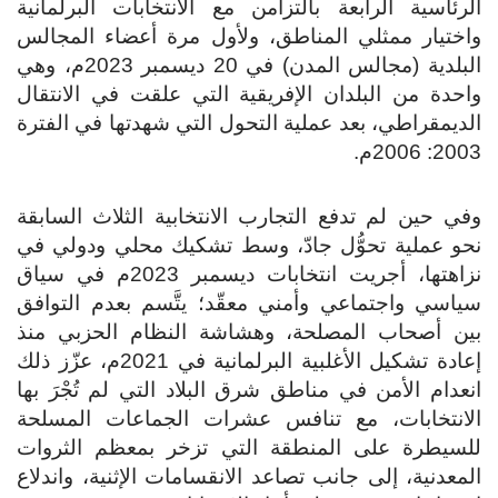
الرئاسية الرابعة بالتزامن مع الانتخابات البرلمانية
واختيار ممثلي المناطق، ولأول مرة أعضاء المجالس
البلدية (مجالس المدن) في 20 ديسمبر 2023م، وهي
واحدة من البلدان الإفريقية التي علقت في الانتقال
الديمقراطي، بعد عملية التحول التي شهدتها في الفترة
2003: 2006م.
وفي حين لم تدفع التجارب الانتخابية الثلاث السابقة
نحو عملية تحوُّل جادّ، وسط تشكيك محلي ودولي في
نزاهتها، أجريت انتخابات ديسمبر 2023م في سياق
سياسي واجتماعي وأمني معقّد؛ يتَّسم بعدم التوافق
بين أصحاب المصلحة، وهشاشة النظام الحزبي منذ
إعادة تشكيل الأغلبية البرلمانية في 2021م، عزّز ذلك
انعدام الأمن في مناطق شرق البلاد التي لم تُجْرَ بها
الانتخابات، مع تنافس عشرات الجماعات المسلحة
للسيطرة على المنطقة التي تزخر بمعظم الثروات
المعدنية، إلى جانب تصاعد الانقسامات الإثنية، واندلاع