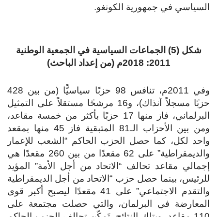
السياسي في جمهورية الكونغو.
شكل (5) الجماعات السياسية في الجمعية الوطنية
2011: 2018م (من إعداد الباحث)
وفي 2011م، تنافس 98 حزبًا سياسيًّا (من بين 428
حزبًا مسجلاً آنذاك)، و16 مرشحًا مستقلاً على التمثيل
البرلماني، فاز منها 17 حزبًا بأكثر من خمسة مقاعد،
ومن بين الأحزاب الـ81 المتبقية فاز 45 منها بمقعد
واحد لكل، كما حصل الحزب الحاكم “الشعب للإعمار
والديمقراطية” على 62 مقعدًا من بين 260 مقعدًا هي
إجمالي مقاعد تحالف “الاتحاد من أجل الأمة” المؤيد
للرئيس، بينما حصل حزب “الاتحاد من أجل الديمقراطية
والتقدم الاجتماعي” على 41 مقعدًا ليصبح أكبر قوى
المعارضة في البرلمان، والتي حصلت مجتمعة على
110 مقاعد، وبتلك النتائج، تَمكّن تحالف الحزب الحاكم