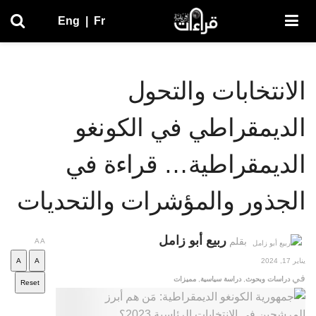
Eng
|
Fr
الانتخابات والتحول
الديمقراطي في الكونغو
الديمقراطية… قراءة في
الجذور والمؤشرات والتحديات
ربيع أبو زامل
بقلم
A
A
يناير 17, 2024
A
A
في
دراسات وبحوث
,
دراسة سياسية
,
مميزات
Reset