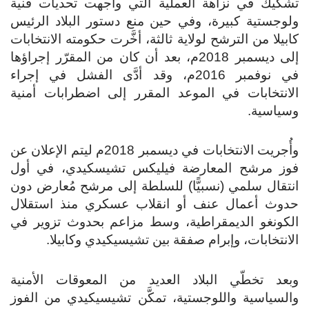
تشكيك في نزاهة العملية التي واجهت تحديات فنية
ولوجستية كبيرة، وفي حين منع دستور البلاد الرئيس
كابيلا من الترشح لولاية ثالثة، أخَّرت حكومته الانتخابات
إلى ديسمبر 2018م، بعد أن كان من المقرّر إجراؤها
في نوفمبر 2016م، وقد أدَّى الفشل في إجراء
الانتخابات في الموعد المقرر إلى اضطرابات أمنية
وسياسية.
وأُجريت الانتخابات في ديسمبر 2018م ليتم الإعلان عن
فوز مرشح المعارضة فيليكس تشيسكيدي، في أول
انتقال سلمي (نسبيًّا) للسلطة إلى مرشح مُعارض دون
حدوث أعمال عنف أو انقلاب عسكري منذ استقلال
الكونغو الديمقراطية، وسط مزاعم بحدوث تزوير في
الانتخابات، وإبرام صفقة بين تشيسيكيدي وكابيلا.
وبعد تخطّي البلاد العديد من المعوقات الأمنية
والسياسية واللوجستية، تمكَّن تشيسيكيدي من الفوز