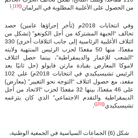
(
[19]
(
من الحصول على الأغلبية المطلوبة في البرلمان
.
وفي انتخابات 2018م (تأخر إجراؤها عامين) حصد
تحالف “الجبهة المشتركة من أجل الكونغو” (تشكل من
ائتلاف الأغلبية الرئاسية إلى جانب ائتلافات أخرى) 330
مقعدًا، منها 50 مقعدًا لحزب الرئيس المنتهية ولايته
“الشعب للإعمار والديمقراطية”، بينما حصل ائتلاف
لاموكا المعارض بقيادة مارتن فايولو (حل ثانيًا بعد
الرئيس تشيسيكيدي في انتخابات 2018م) على 102
مقعد، مع حصول ائتلاف “التوجه نحو التغيير” (معارض)
على 46 مقعدًا، بينها 32 مقعدًا لحزب “الاتحاد من أجل
الديمقراطية والتقدم الاجتماعي” الذي كان يتزعمه
)
[20]
(
تشيسيكيدي
.
شكل (6) الجماعات السياسية في الجمعية الوطنية،