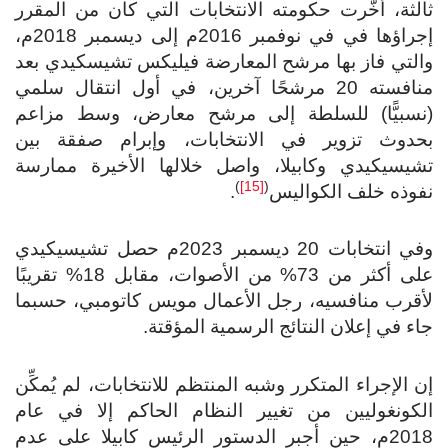
ثالثة، أخّرت حكومته الانتخابات التي كان من المقرر
إجراؤها في في نوفمبر 2016م إلى ديسمبر 2018م،
والتي فاز بها مرشح المعارضة فيليكس تشيسكيدي بعد
منافسته 20 مرشحًا آخرين، في أول انتقال سلمي
(نسبيًّا) للسلطة إلى مرشح معارض، وسط مزاعم
بحدوث تزوير في الانتخابات، وإبرام صفقة بين
تشيسيكيدي وكابيلا، واصل خلالها الأخيرة ممارسة
)
[15]
(
نفوذه خلف الكواليس
.
وفي انتخابات 20 ديسمبر 2023م حصل تشيسيكيدي
على أكثر من 73% من الأصوات، مقابل 18% تقريبًا
لأقرب منافسيه، رجل الأعمال مويس كاتومبي، حسبما
جاء في إعلان النتائج الرسمية المؤقتة.
إن الإجراء المتكرر وشبه المنتظم للانتخابات، لم يُمكِّن
الكونغوليين من تغيير النظام الحاكم إلا في عام
2018م، حين أجبر الدستور الرئيس كابيلا على عدم