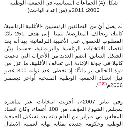
شكل (4) الجماعات السياسية في الجمعية الوطنية
2006: 2011م (من إعداد الباحث)
لم يصل أيّ من التحالفين الرئيسيين -الأغلبية الرئاسية/
كابيلا، وتحالف المعارضة/ بيمبا- إلى هدف 251 نائبًا
المطلوب للحصول على الأغلبية البرلمانية، بيد أنه بعد
انقضاء الانتخابات الرئاسية والبرلمانية، حسبما يبيّن
الشكل السابق، انضم العديد من الأحزاب التي دعمت
كابيلا في جولة الإعادة إلى تحالف الأغلبية، ما عزز من
قوة التحالف برلمانيًّا؛ إذ تخطى عدد نوابه 300 عضو
قبل انعقاد الجمعية الوطنية المنتخبة أواخر ديسمبر
)
[18]
(
2006م
.
وفي يناير 2007م، أجريت انتخابات غير مباشرة
لمجلس الشيوخ المؤلف من 108 أعضاء، وكان انعقاد
المجلس في فبراير من العام ذاته بعد تشكيل الجمعية
الوطنية وحكومة جديدة بمثابة نهاية لعملية الانتقال