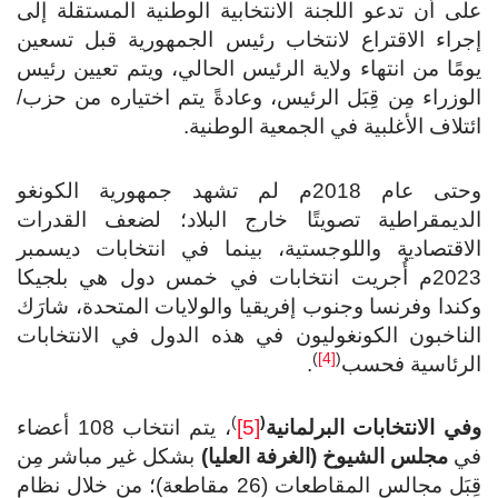
على أن تدعو اللجنة الانتخابية الوطنية المستقلة إلى
إجراء الاقتراع لانتخاب رئيس الجمهورية قبل تسعين
يومًا من انتهاء ولاية الرئيس الحالي، ويتم تعيين رئيس
الوزراء مِن قِبَل الرئيس، وعادةً يتم اختياره من حزب/
ائتلاف الأغلبية في الجمعية الوطنية.
وحتى عام 2018م لم تشهد جمهورية الكونغو
الديمقراطية تصويتًا خارج البلاد؛ لضعف القدرات
الاقتصادية واللوجستية، بينما في انتخابات ديسمبر
2023م أُجريت انتخابات في خمس دول هي بلجيكا
وكندا وفرنسا وجنوب إفريقيا والولايات المتحدة، شارَك
الناخبون الكونغوليون في هذه الدول في الانتخابات
)
[4]
(
الرئاسية فحسب
.
)
(
وفي الانتخابات البرلمانية
[5]
، يتم انتخاب 108 أعضاء
في
مجلس الشيوخ (الغرفة العليا)
بشكل غير مباشر مِن
قِبَل مجالس المقاطعات (26 مقاطعة)؛ من خلال نظام