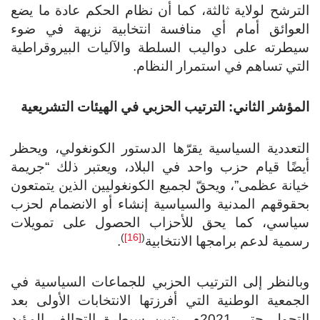
الترشح لولاية ثالثة، كما أن نظام الحكم عادة ما يضع
العوائق أمام أي منافسة انتخابية نزيهة في ضوء
سيطرته على دواليب السلطة والآليات البيروقراطية
التي تساهم في استمرار النظام.
المؤشر الثاني: الترتيب الحزبي في الهيئات التشريعية
التعددية السياسية يقرّها الدستور الكونغولي، ويحظر
أيضًا قيام حزب واحد في البلاد، ويعتبر ذلك “جريمة
خيانة عظمى”، ويحقّ لجميع الكونغوليين الذين يتمتعون
بحقوقهم المدنية والسياسية إنشاء أو الانضمام لحزب
سياسي، كما يحق للأحزاب الحصول على تمويلات
)
[16]
(
رسمية لدعم برامجها الانتخابية
.
وبالنظر إلى الترتيب الحزبي للجماعات السياسية في
الجمعية الوطنية التي أفرزتها الانتخابات الأولى بعد
التحول حتى 2021م، يتبين سيطرة التحالف المؤيد