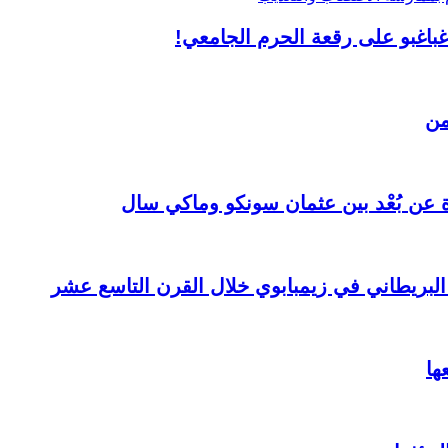
غباغبو على رقعة الحرم الجامعي!
من
ة عن بُعْد بين عثمان سونكو وماكي سال
 البريطاني في زيمبابوي خلال القرن التاسع عشر
ها