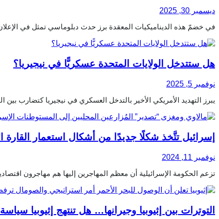
ديسمبر 30, 2025
في خضمّ هذه الديناميكيات المعقدة برز حدث دبلوماسي تمثل في الإعلان
هل ستتدخل الولايات المتحدة عسكريًّا في نيجيريا؟
نوفمبر 5, 2025
يبرز التهديد الأمريكي الأخير بالتدخل العسكري في نيجيريا كتضارب بين المصال
إسرائيل تتَّخذ شكلًا جديدًا من أشكال استعمار القارة ال
نوفمبر 11, 2024
تزعم الحكومة الإسرائيلية أن معظم المهاجرين إليها هم مهاجرون اقتصادي
التوترات بين إثيوبيا وجيرانها… هل تنتهج إثيوبيا سياس