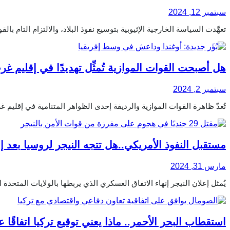
سبتمبر 12, 2024
تعهَّدت السياسة الخارجية الإثيوبية بتوسيع نفوذ البلاد، والالتزام التام بالقو
هل أصبحت القوات الموازية تُمثِّل تهديدًا في إقليم غر
سبتمبر 2, 2024
تُعدّ ظاهرة القوات الموازية والرديفة إحدى الظواهر المتنامية في إقليم غرب
مستقبل النفوذ الأمريكي..هل تتجه النيجر لروسيا بعد إل
مارس 31, 2024
يُمثل إعلان النيجر إنهاء الاتفاق العسكري الذي يربطها بالولايات المتحدة الأمريكية في 16 مارس الجاري، ووصفه مِن قِبَ
استقطاب البحر الأحمر.. ماذا يعني توقيع تركيا اتفاقًا ع