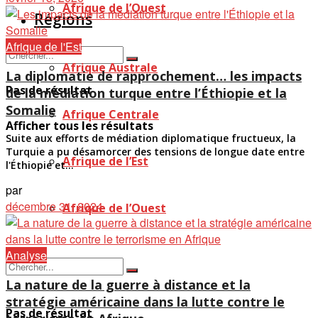
Afrique de l’Ouest
Régions
Afrique de l'Est
Afrique Australe
La diplomatie de rapprochement… les impacts
Pas de résultat
de la médiation turque entre l’Éthiopie et la
Somalie
Afrique Centrale
Afficher tous les résultats
Suite aux efforts de médiation diplomatique fructueux, la
Turquie a pu désamorcer des tensions de longue date entre
Afrique de l’Est
l'Éthiopie et...
par
décembre 31, 2024
Afrique de l’Ouest
Analyse
La nature de la guerre à distance et la
stratégie américaine dans la lutte contre le
Pas de résultat