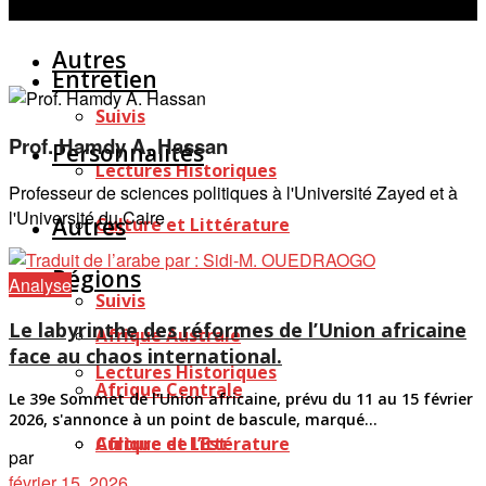
Personnalités
Études
Afficher tous les résultats
Autres
Entretien
Suivis
Prof. Hamdy A. Hassan
Personnalités
Lectures Historiques
Professeur de sciences politiques à l'Université Zayed et à
l'Université du Caire
Autres
Culture et Littérature
Régions
Analyse
Suivis
Le labyrinthe des réformes de l’Union africaine
Afrique Australe
face au chaos international.
Lectures Historiques
Afrique Centrale
Le 39e Sommet de l'Union africaine, prévu du 11 au 15 février
2026, s'annonce à un point de bascule, marqué...
Afrique de l’Est
Culture et Littérature
par
février 15, 2026