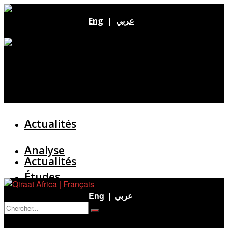
Eng
|
عربي
Actualités
Analyse
Actualités
Études
Analyse
Eng
|
عربي
Entretien
Pas de résultat