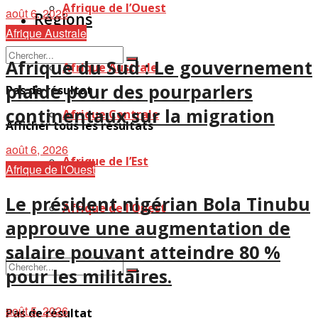
Afrique de l’Ouest
août 6, 2026
Régions
Afrique Australe
Afrique du Sud : Le gouvernement
Afrique Australe
plaide pour des pourparlers
Pas de résultat
continentaux sur la migration
Afrique Centrale
Afficher tous les résultats
août 6, 2026
Afrique de l’Est
Afrique de l'Ouest
Le président nigérian Bola Tinubu
Afrique de l’Ouest
approuve une augmentation de
salaire pouvant atteindre 80 %
pour les militaires.
août 5, 2026
Pas de résultat