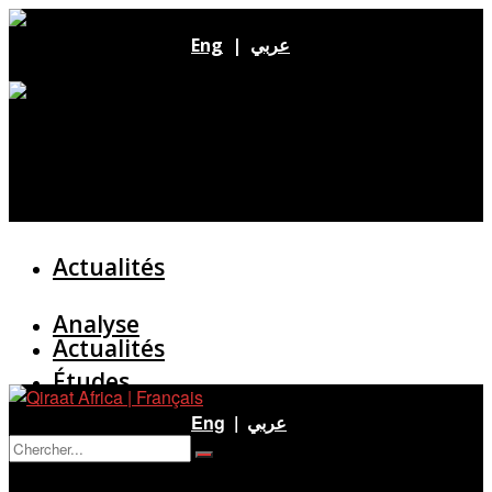
Eng
|
عربي
Actualités
Analyse
Actualités
Études
Analyse
Eng
|
عربي
Entretien
Pas de résultat