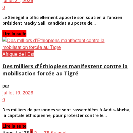
juillet 21, 2026
0
Le Sénégal a officiellement apporté son soutien à l'ancien
président Macky Sall, candidat au poste de...
Details
Lire la suite
Afrique de l'Est
Des milliers d’Éthiopiens manifestent contre la
mobilisation forcée au Tigré
par
juillet 19, 2026
0
Des milliers de personnes se sont rassemblées à Addis-Abeba,
la capitale éthiopienne, pour protester contre le...
Details
Lire la suite
Page 1 of 75
1
2
…
75
Suivant