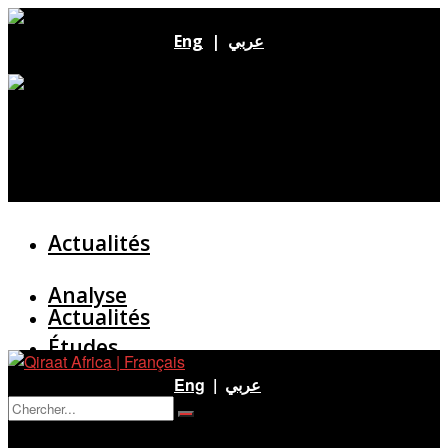
Eng
|
عربي
Actualités
Analyse
Actualités
Études
Analyse
Eng
|
عربي
Entretien
Pas de résultat