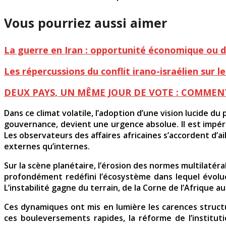
Vous pourriez aussi aimer
La guerre en Iran : opportunité économique ou dé
Les répercussions du conflit irano-israélien sur l
DEUX PAYS, UN MÊME JOUR DE VOTE : COMMEN
Dans ce climat volatile, l’adoption d’une vision lucide d
gouvernance, devient une urgence absolue. Il est impéra
Les observateurs des affaires africaines s’accordent d’a
externes qu’internes.
Sur la scène planétaire, l’érosion des normes multilatéra
profondément redéfini l’écosystème dans lequel évolue l
L’instabilité gagne du terrain, de la Corne de l’Afrique a
Ces dynamiques ont mis en lumière les carences structu
ces bouleversements rapides, la réforme de l’instituti