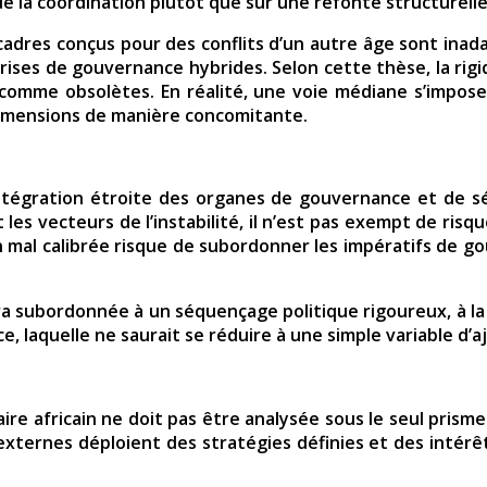
e la coordination plutôt que sur une refonte structurelle
 cadres conçus pour des conflits d’un autre âge sont ina
ses de gouvernance hybrides. Selon cette thèse, la rigidit
omme obsolètes. En réalité, une voie médiane s’impose 
dimensions de manière concomitante.
’intégration étroite des organes de gouvernance et de 
les vecteurs de l’instabilité, il n’est pas exempt de risqu
on mal calibrée risque de subordonner les impératifs de g
sera subordonnée à un séquençage politique rigoureux, à la 
 laquelle ne saurait se réduire à une simple variable d’a
ire africain ne doit pas être analysée sous le seul prism
ternes déploient des stratégies définies et des intérêts 