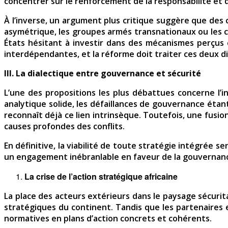
concentrer sur le renforcement de la responsabilité et d
À l’inverse, un argument plus critique suggère que des
asymétrique, les groupes armés transnationaux ou les cri
États hésitant à investir dans des mécanismes perçus c
interdépendantes, et la réforme doit traiter ces deux 
III. La dialectique entre gouvernance et sécurité
L’une des propositions les plus débattues concerne l
analytique solide, les défaillances de gouvernance étant 
reconnaît déjà ce lien intrinsèque. Toutefois, une fusi
causes profondes des conflits.
En définitive, la viabilité de toute stratégie intégrée 
un engagement inébranlable en faveur de la gouvernance,
La crise de l’action stratégique africaine
La place des acteurs extérieurs dans le paysage sécurita
stratégiques du continent. Tandis que les partenaires ex
normatives en plans d’action concrets et cohérents.