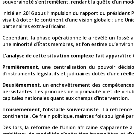
souveraineté s’entremêlent, rendant la quête d’un modè
Initié en 2016 sous l’impulsion du rapport du président 
visait à doter le continent d’une vision globale : une 
partenaires extra-africains.
Cependant, la phase opérationnelle a révélé un fossé a
une minorité d’États membres, et l’on estime qu’enviro
L’analyse de cette situation complexe fait apparaître 
Premièrement
, une centralisation du pouvoir décis
d’instruments législatifs et judiciaires dotés d’une rée
Deuxièmement
, un enchevêtrement des compétences. 
persistantes. Les principes de « primauté » et de « su
capitales nationales quant aux champs d’intervention.
Troisièmement
, l’obstacle souverainiste. La réticenc
continental. Ce frein politique, maintes fois souligné pa
Dès lors, la réforme de l’Union africaine s’apparente à
ambitieux, de modalités d’exécution incomplètes et d’un