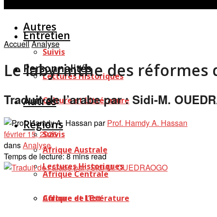
Personnalités
Études
Afficher tous les résultats
Autres
Entretien
Accueil
Analyse
Suivis
Le labyrinthe des réformes d
Personnalités
Lectures Historiques
Traduit de l’arabe par : Sidi-M. OUE
Autres
Culture et Littérature
par
Prof. Hamdy A. Hassan
Régions
février 15, 2026
Suivis
dans
Analyse
Afrique Australe
Temps de lecture: 8 mins read
Lectures Historiques
Afrique Centrale
Afrique de l’Est
Culture et Littérature