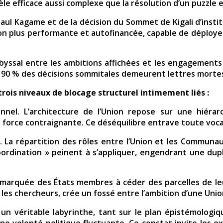
le efficace aussi complexe que la résolution d’un puzzl
Paul Kagame et de la décision du Sommet de Kigali d’insti
Union plus performante et autofinancée, capable de déploy
byssal entre les ambitions affichées et les engagement
n 90 % des décisions sommitales demeurent lettres morte
trois niveaux de blocage structurel intimement liés :
ionnel. L’architecture de l’Union repose sur une hiér
lle force contraignante. Ce déséquilibre entrave toute voc
La répartition des rôles entre l’Union et les Communau
bordination » peinent à s’appliquer, engendrant une dupl
e marquée des États membres à céder des parcelles de leur
r les chercheurs, crée un fossé entre l’ambition d’une Unio
 un véritable labyrinthe, tant sur le plan épistémologiq
e volonté politique fluctuante. Ce constat invite les ex