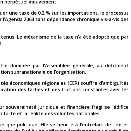
e en perpétuel mouvement.
tuer une taxe de 0,2 % sur les importations, le processus
er l’Agenda 2063 sans dépendance chronique vis-à-vis des
s tenus. Le mécanisme de la taxe n’a été adopté que par
s.
archie dominée par l’Assemblée générale, au détriment
ation supranationale de l’organisation.
tés économiques régionales (CER) souffre d’ambiguïtés
ication des tâches et des frictions constantes avec les
 souveraineté juridique et financière fragilise l’édifice
n forte et la réalité des volontés nationales.
ue que politique. Elle se heurte à l’entrelacs de textes
perts du Sud à une réflexion fondamentale : s’agit-il de