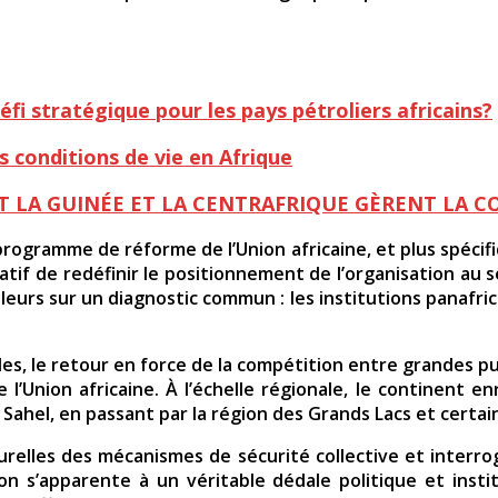
fi stratégique pour les pays pétroliers africains?
es conditions de vie en Afrique
T LA GUINÉE ET LA CENTRAFRIQUE GÈRENT LA C
u programme de réforme de l’Union africaine, et plus spécifi
tif de redéfinir le positionnement de l’organisation au 
illeurs sur un diagnostic commun : les institutions panafri
les, le retour en force de la compétition entre grandes pu
’Union africaine. À l’échelle régionale, le continent en
u Sahel, en passant par la région des Grands Lacs et certai
relles des mécanismes de sécurité collective et interrog
on s’apparente à un véritable dédale politique et inst