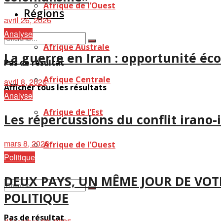
Afrique de l’Ouest
Régions
avril 26, 2026
Analyse
Afrique Australe
La guerre en Iran : opportunité éco
Pas de résultat
Afrique Centrale
avril 8, 2026
Afficher tous les résultats
Analyse
Afrique de l’Est
Les répercussions du conflit irano-
mars 8, 2026
Afrique de l’Ouest
Politique
DEUX PAYS, UN MÊME JOUR DE VOT
POLITIQUE
Pas de résultat