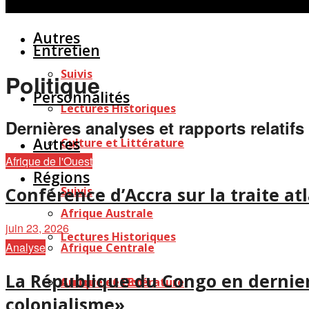
Personnalités
Études
Afficher tous les résultats
Autres
Entretien
Suivis
Politique
Personnalités
Lectures Historiques
Dernières analyses et rapports relatifs 
Autres
Culture et Littérature
Afrique de l'Ouest
Régions
Conférence d’Accra sur la traite atl
Suivis
Afrique Australe
juin 23, 2026
Lectures Historiques
Analyse
Afrique Centrale
La République du Congo en dernier 
Afrique de l’Est
Culture et Littérature
colonialisme»