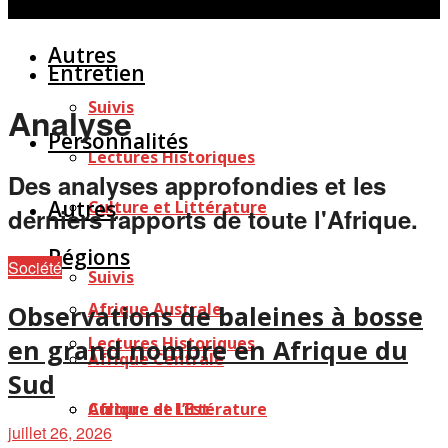
Personnalités
Études
Afficher tous les résultats
Autres
Entretien
Suivis
Analyse
Personnalités
Lectures Historiques
Des analyses approfondies et les
Autres
Culture et Littérature
derniers rapports de toute l'Afrique.
Régions
Société
Suivis
Afrique Australe
Observations de baleines à bosse
Lectures Historiques
en grand nombre en Afrique du
Afrique Centrale
Sud
Afrique de l’Est
Culture et Littérature
juillet 26, 2026