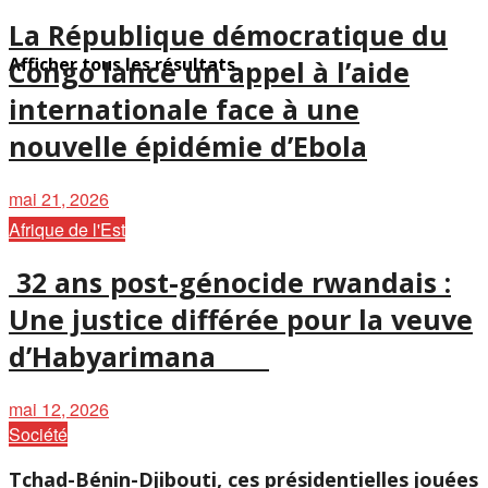
La République démocratique du
Afficher tous les résultats
Congo lance un appel à l’aide
internationale face à une
nouvelle épidémie d’Ebola
mai 21, 2026
Afrique de l'Est
32 ans post-génocide rwandais :
Une justice différée pour la veuve
d’Habyarimana
mai 12, 2026
Société
Tchad-Bénin-Djibouti, ces présidentielles jouées