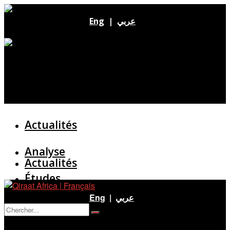
Eng
|
عربي
Actualités
Analyse
Actualités
Études
Analyse
Eng
|
عربي
Entretien
Pas de résultat