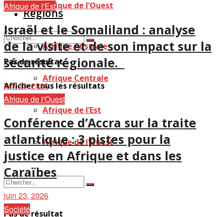
Afrique de l’Ouest
Afrique de l'Est
Régions
Israël et le Somaliland : analyse
de la visite et de son impact sur la
Afrique Australe
sécurité régionale.
Pas de résultat
Afrique Centrale
juin 23, 2026
Afficher tous les résultats
Afrique de l'Ouest
Afrique de l’Est
Conférence d’Accra sur la traite
atlantique : 3 pistes pour la
Afrique de l’Ouest
justice en Afrique et dans les
Caraïbes
juin 23, 2026
Société
Pas de résultat