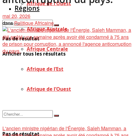
Afrique de l’Ouest
Régions
mai 20, 2026
dans
Politique Africaine
Afrique Australe
Pas de résultat
Afrique Centrale
Afficher tous les résultats
Afrique de l’Est
Afrique de l’Ouest
L'ancien ministre nigérian de l'Énergie, Saleh Mamman, a
Pas de résultat
été arrêté une semaine après avoir été condamné à 75 ans