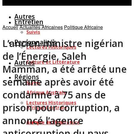
Personnalités
Études
Afficher tous les résultats
Autres
Entretien
Accueil
Actualités Africaines
Politique Africaine
Suivis
L’ancien ministre nigérian
Personnalités
Lectures Historiques
de l’Énergie, Saleh
Autres
Culture et Littérature
Mamman, a été arrêté une
Régions
semaine après avoir été
Suivis
condamné à 75 ans de
Afrique Australe
Lectures Historiques
prison pour corruption, a
Afrique Centrale
annoncé l’agence
Afrique de l’Est
Culture et Littérature
anticorruption du pays.