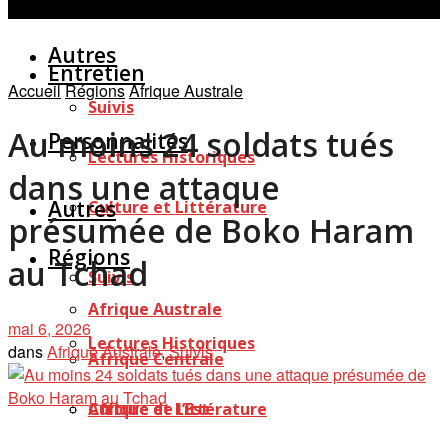
Personnalités
Études
Afficher tous les résultats
Autres
Entretien
Accueil
Régions
Afrique Australe
Suivis
Au moins 24 soldats tués
Personnalités
Lectures Historiques
dans une attaque
Autres
Culture et Littérature
présumée de Boko Haram
Régions
au Tchad
Suivis
Afrique Australe
mai 6, 2026
Lectures Historiques
dans
Afrique Australe
,
Suivis
Afrique Centrale
Afrique de l’Est
Culture et Littérature