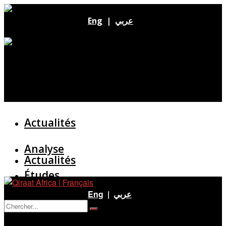
Eng
|
عربي
Actualités
Analyse
Actualités
Études
Analyse
Eng
|
عربي
Entretien
Pas de résultat