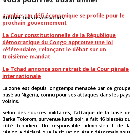
Zambie: Un défi économique se profile pour le
Afficher tous les résultats
prochain gouvernement
La Cour constitutionnelle de la République
démocratique du Congo approuve une loi
référendaire, relançant le débat sur un
troisième mandat
Le Tchad annonce son retrait de la Cour pénale
internationale
La zone est depuis longtemps menacée par ce groupe
basé au Nigeria, connu pour ses attaques dans les pays
voisins.
Selon des sources militaires, l’attaque de la base de
Barka Tolorom, survenue lundi soir, a fait 46 blessés du
côté tchadien. Un responsable administratif de la
région a déclaré que la situation était désormais sous