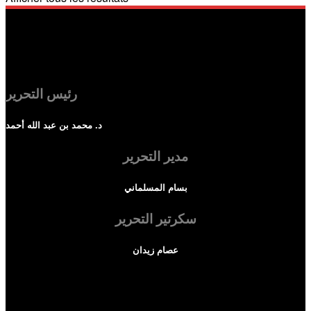
رئيس التحرير
د. محمد بن عبد الله أحمد
مدير التحرير
بسام المسلماني
سكرتير التحرير
عصام زيدان