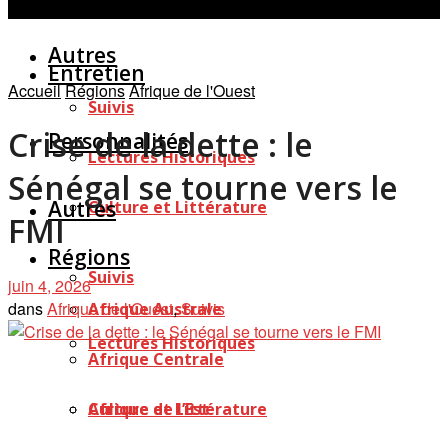
Personnalités
Études
Afficher tous les résultats
Autres
Entretien
Accueil
Régions
Afrique de l'Ouest
Suivis
Crise de la dette : le
Personnalités
Lectures Historiques
Sénégal se tourne vers le
Autres
Culture et Littérature
FMI
Régions
Suivis
juin 4, 2026
dans
Afrique de l'Ouest
,
Suivis
Afrique Australe
Lectures Historiques
Afrique Centrale
Afrique de l’Est
Culture et Littérature