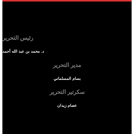
رئيس التحرير
د. محمد بن عبد الله أحمد
مدير التحرير
بسام المسلماني
سكرتير التحرير
عصام زيدان