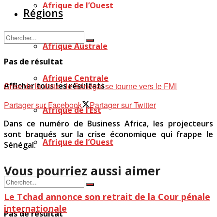
Afrique de l’Ouest
Régions
Afrique Australe
Pas de résultat
Afrique Centrale
Crise de la dette : le Sénégal se tourne vers le FMI
Afficher tous les résultats
Partager sur Facebook
Partager sur Twitter
Afrique de l’Est
Dans ce numéro de Business Africa, les projecteurs
sont braqués sur la crise économique qui frappe le
Afrique de l’Ouest
Sénégal.
Vous pourriez aussi aimer
Le Tchad annonce son retrait de la Cour pénale
internationale
Pas de résultat