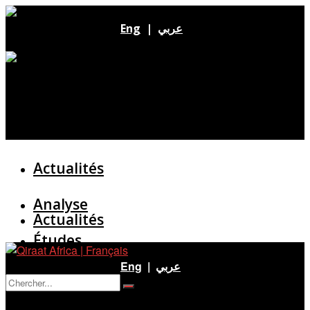
Eng
|
عربي
Actualités
Analyse
Actualités
Études
Analyse
Eng
|
عربي
Entretien
Pas de résultat