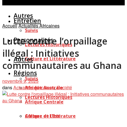
Personnalités
Études
Afficher tous les résultats
Autres
Entretien
Accueil
Actualités Africaines
Suivis
Lutte contre l’orpaillage
Personnalités
Lectures Historiques
illégal : Initiatives
Autres
Culture et Littérature
communautaires au Ghana
Régions
Suivis
novembre 9, 2025
dans
Actualités Africaines
,
Société
Afrique Australe
Lectures Historiques
Afrique Centrale
Afrique de l’Est
Culture et Littérature