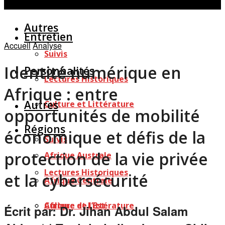
Personnalités
Études
Afficher tous les résultats
Autres
Entretien
Accueil
Analyse
Suivis
Identité numérique en
Personnalités
Lectures Historiques
Afrique : entre
Autres
Culture et Littérature
opportunités de mobilité
Régions
économique et défis de la
Suivis
protection de la vie privée
Afrique Australe
Lectures Historiques
et la cybersécurité
Afrique Centrale
Afrique de l’Est
Culture et Littérature
Écrit par: Dr. Jihan Abdul Salam