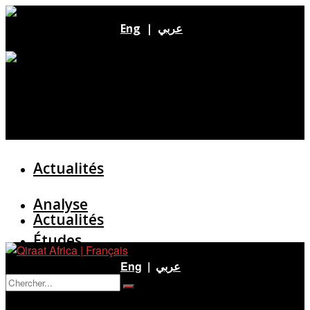
Eng
|
عربي
Actualités
Analyse
Actualités
Études
Analyse
Eng
|
عربي
Entretien
Pas de résultat