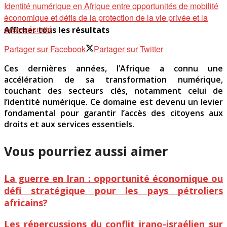
Identité numérique en Afrique entre opportunités de mobilité
économique et défis de la protection de la vie privée et la
cybersécurité
Afficher tous les résultats
Partager sur Facebook
Partager sur Twitter
Ces dernières années, l’Afrique a connu une
accélération de sa transformation numérique,
touchant des secteurs clés, notamment celui de
l’identité numérique. Ce domaine est devenu un levier
fondamental pour garantir l’accès des citoyens aux
droits et aux services essentiels.
Vous pourriez aussi aimer
La guerre en Iran : opportunité économique ou
défi stratégique pour les pays pétroliers
africains?
Les répercussions du conflit irano-israélien sur