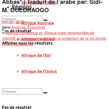
Abbas* | Traduit de l’arabe par: Sidi-
Afrique de l’Ouest
Régions
M. OUEDRAOGO
juin 22, 2025
Afrique Australe
dans
Analyse
,
Économie
Pas de résultat
Afrique Centrale
Afficher tous les résultats
Afrique de l’Est
Afrique de l’Ouest
Pas de résultat