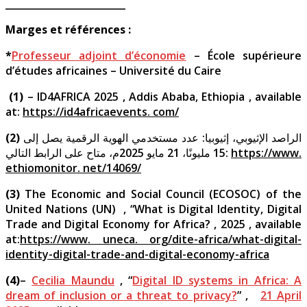
_________________________
Marges et références :
*
Professeur adjoint d’économie
– École supérieure
d’études africaines – Université du Caire
(1)
– ID4AFRICA 2025 , Addis Ababa, Ethiopia , available
at:
https://id4africaevents. com/
(2)
الراصد الإثيوبي، إثيوبيا: عدد مستخدمي الهوية الرقمية يصل إلى
15 مليونًا، 21 مايو 2025م، متاح على الرابط التالي:
https://www.
ethiomonitor. net/14069/
(3)
The Economic and Social Council (ECOSOC) of the
United Nations (UN) , “What is Digital Identity, Digital
Trade and Digital Economy for Africa? , 2025 , available
at:
https://www. uneca. org/dite-africa/what-digital-
identity-digital-trade-and-digital-economy-africa
(4)
–
Cecilia Maundu
, “
Digital ID systems in Africa: A
dream of inclusion or a threat to privacy?
” ,
21 April