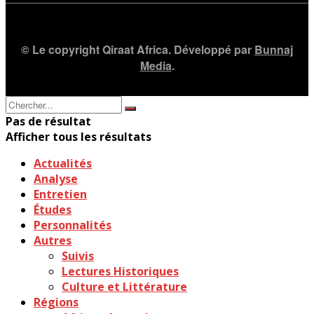
© Le copyright Qiraat Africa. Développé par
Bunnaj
Media
.
Pas de résultat
Afficher tous les résultats
Actualités
Analyse
Entretien
Études
Personnalités
Autres
Suivis
Lectures Historiques
Culture et Littérature
Régions