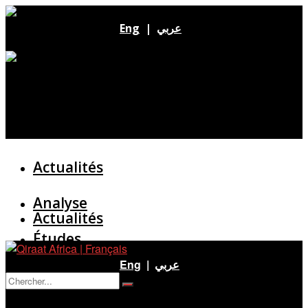
Eng
|
عربي
Actualités
Analyse
Actualités
Études
Analyse
Eng
|
عربي
Entretien
Pas de résultat