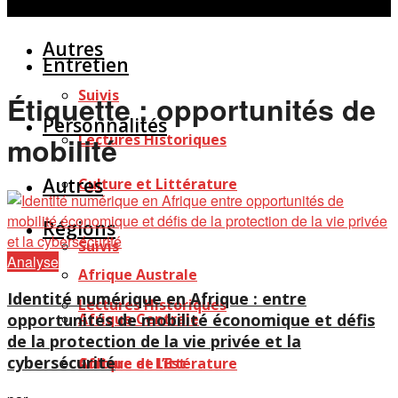
Personnalités
Études
Afficher tous les résultats
Autres
Entretien
Suivis
Étiquette :
opportunités de
Personnalités
Lectures Historiques
mobilité
Autres
Culture et Littérature
Régions
Suivis
Analyse
Afrique Australe
Identité numérique en Afrique : entre
Lectures Historiques
opportunités de mobilité économique et défis
Afrique Centrale
de la protection de la vie privée et la
cybersécurité
Afrique de l’Est
Culture et Littérature