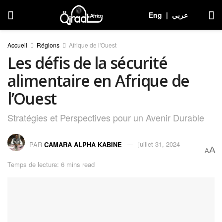
Eng
|
عربي
Accueil
Régions
Afrique de l'Ouest
Les défis de la sécurité
alimentaire en Afrique de
l’Ouest
Stratégies et Perspectives pour un Avenir Durable
PAR
CAMARA ALPHA KABINE
juillet 31, 2024
A
A
Temps de lecture: 6 mins read