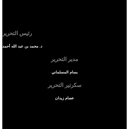
رئيس التحرير
د. محمد بن عبد الله أحمد
مدير التحرير
بسام المسلماني
سكرتير التحرير
عصام زيدان