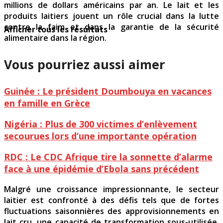
millions de dollars américains par an. Le lait et les
produits laitiers jouent un rôle crucial dans la lutte
contre la faim et dans la garantie de la sécurité
Afficher tous les résultats
alimentaire dans la région.
Vous pourriez aussi aimer
Guinée : Le président Doumbouya en vacances
en famille en Grèce
Nigéria : Plus de 300 victimes d’enlèvement
secourues lors d’une importante opération
RDC : Le CDC Afrique tire la sonnette d’alarme
face à une épidémie d’Ebola sans précédent
Malgré une croissance impressionnante, le secteur
laitier est confronté à des défis tels que de fortes
fluctuations saisonnières des approvisionnements en
lait cru, une capacité de transformation sous-utilisée,