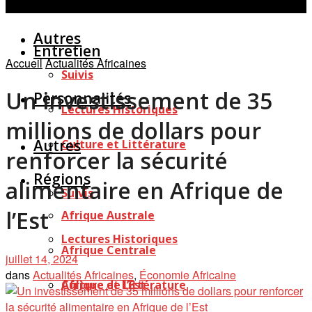
Personnalités
Études
Afficher tous les résultats
Autres
Entretien
Accueil
Actualités Africaines
Suivis
Un investissement de 35
Personnalités
Lectures Historiques
millions de dollars pour
Autres
Culture et Littérature
renforcer la sécurité
Régions
alimentaire en Afrique de
Suivis
l’Est
Afrique Australe
Lectures Historiques
Afrique Centrale
juillet 14, 2024
dans
Actualités Africaines
,
Économie Africaine
Afrique de l’Est
Culture et Littérature