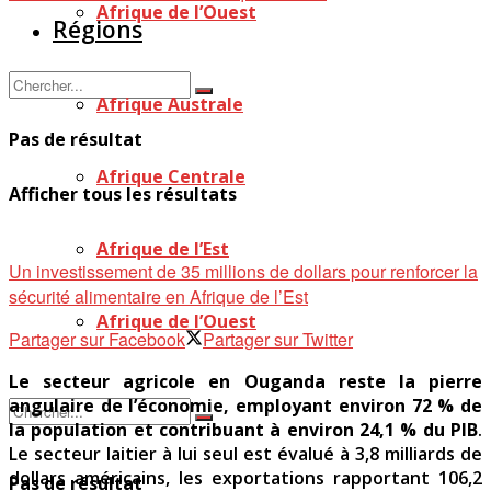
Afrique de l’Ouest
Régions
Afrique Australe
Pas de résultat
Afrique Centrale
Afficher tous les résultats
Afrique de l’Est
Un investissement de 35 millions de dollars pour renforcer la
sécurité alimentaire en Afrique de l’Est
Afrique de l’Ouest
Partager sur Facebook
Partager sur Twitter
Le secteur agricole en Ouganda reste la pierre
angulaire de l’économie, employant environ 72 % de
la population et contribuant à environ 24,1 % du PIB
.
Le secteur laitier à lui seul est évalué à 3,8 milliards de
dollars américains, les exportations rapportant 106,2
Pas de résultat