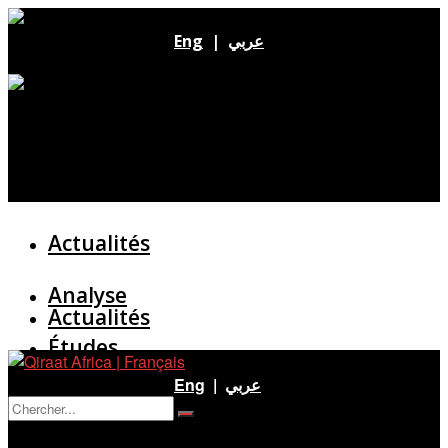
Eng
|
عربي
Actualités
Analyse
Actualités
Études
Analyse
Eng
|
عربي
Entretien
Pas de résultat