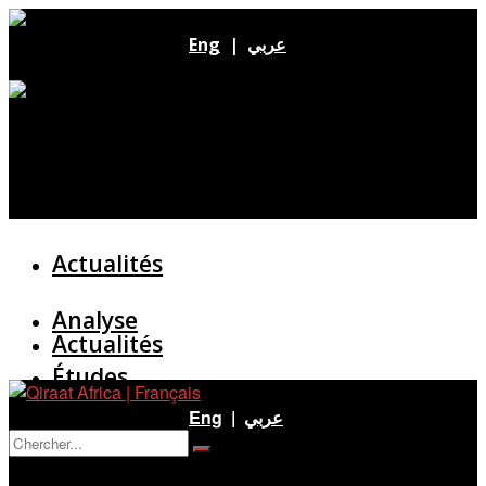
Eng
|
عربي
Actualités
Analyse
Actualités
Études
Analyse
Eng
|
عربي
Entretien
Pas de résultat