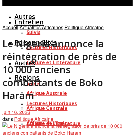
Personnalités
Études
Afficher tous les résultats
Autres
Entretien
Accueil
Actualités Africaines
Politique Africaine
Suivis
Le Nigeria annonce la
Personnalités
Lectures Historiques
réintégration de près de
Autres
Culture et Littérature
10 000 anciens
Régions
combattants de Boko
Suivis
Haram
Afrique Australe
Lectures Historiques
Afrique Centrale
juin 16, 2026
dans
Politique Africaine
Afrique de l’Est
Culture et Littérature