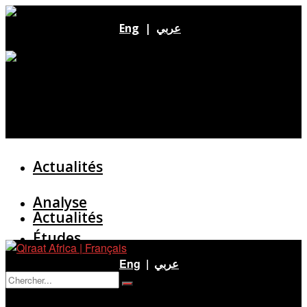
Eng
|
عربي
Actualités
Analyse
Actualités
Études
Analyse
Eng
|
عربي
Entretien
Pas de résultat