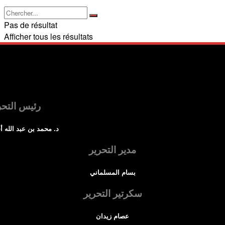
Pas de résultat
Afficher tous les résultats
رئيس التحر
د. محمد بن عبد الله أ
مدير التحرير
بسام المسلماني
سكرتير التحرير
عصام زيدان