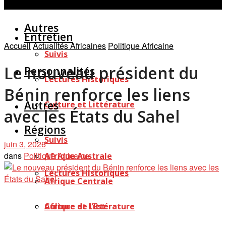
Personnalités
Études
Afficher tous les résultats
Autres
Entretien
Accueil
Actualités Africaines
Politique Africaine
Suivis
Le nouveau président du
Personnalités
Lectures Historiques
Bénin renforce les liens
Autres
Culture et Littérature
avec les États du Sahel
Régions
Suivis
juin 3, 2026
dans
Politique Africaine
Afrique Australe
Lectures Historiques
Afrique Centrale
Afrique de l’Est
Culture et Littérature