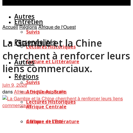
Personnalités
Études
Afficher tous les résultats
Autres
Entretien
Accueil
Régions
Afrique de l'Ouest
Suivis
La Gambie et la Chine
Personnalités
Lectures Historiques
cherchent à renforcer leurs
Autres
Culture et Littérature
liens commerciaux.
Régions
Suivis
juin 9, 2026
dans
Afrique de l'Ouest
,
Suivis
Afrique Australe
Lectures Historiques
Afrique Centrale
Afrique de l’Est
Culture et Littérature