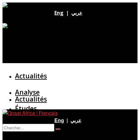
Eng
|
عربي
Actualités
Analyse
Actualités
Études
Analyse
Eng
|
عربي
Entretien
Pas de résultat