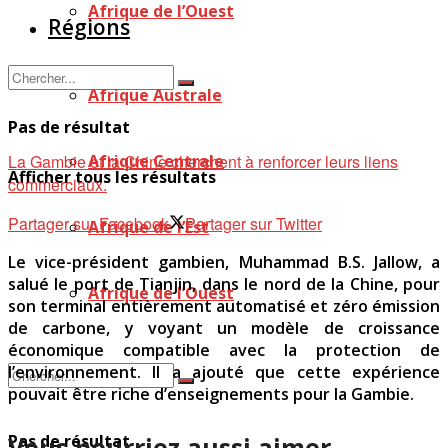
Afrique de l’Ouest
Régions
Afrique Australe
Pas de résultat
La Gambie et la Chine cherchent à renforcer leurs liens
Afrique Centrale
Afficher tous les résultats
commerciaux.
Partager sur Facebook
Partager sur Twitter
Afrique de l’Est
Le vice-président gambien, Muhammad B.S. Jallow, a
salué le port de Tianjin, dans le nord de la Chine, pour
Afrique de l’Ouest
son terminal entièrement automatisé et zéro émission
de carbone, y voyant un modèle de croissance
économique compatible avec la protection de
l’environnement. Il a ajouté que cette expérience
pouvait être riche d’enseignements pour la Gambie.
Vous pourriez aussi aimer
Pas de résultat