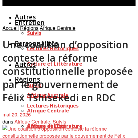
Personnalités
Études
Afficher tous les résultats
Autres
Entretien
Accueil
Régions
Afrique Centrale
Suivis
Une coalition d’opposition
Personnalités
Lectures Historiques
conteste la réforme
Autres
Culture et Littérature
constitutionnelle proposée
Régions
par le gouvernement de
Suivis
Félix Tshisekedi en RDC
Afrique Australe
Lectures Historiques
Afrique Centrale
mai 20, 2026
dans
Afrique Centrale
,
Suivis
Afrique de l’Est
Culture et Littérature