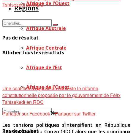
Afrique de l’Ouest
Régions
Afrique Australe
Pas de résultat
Afrique Centrale
Afficher tous les résultats
Afrique de l’Est
Afrique de l’Ouest
Une coalition d'opposition conteste la réforme
constitutionnelle proposée par le gouvernement de Félix
Tshisekedi en RDC
Partager sur Facebook
Partager sur Twitter
Les tensions politiques s’intensifient en République
Pas de résultat
démocratique du Congo (RDC) alors que les principaux