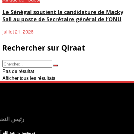
Le Sénégal soutient la candidature de Macky
Sall au poste de Secrétaire général de l’ONU
juillet 21, 2026
Rechercher sur Qiraat
Pas de résultat
Afficher tous les résultats
رئيس التحر
د. محمد بن عبد الله أ