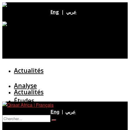
Eng
|
عربي
Actualités
Analyse
Actualités
Études
Analyse
Eng
|
عربي
Entretien
Pas de résultat