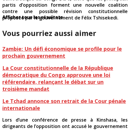
partis d’opposition forment une nouvelle coalition
contre une possible révision constitutionnelle
Afficher tous les résultats
proposée par le gouvernement de Félix Tshisekedi.
Vous pourriez aussi aimer
Zambie: Un défi économique se profile pour le
prochain gouvernement
La Cour constitutionnelle de la République
démocratique du Congo approuve une loi
référendaire, relançant le débat sur un
troisième mandat
Le Tchad annonce son retrait de la Cour pénale
internationale
Lors d’une conférence de presse à Kinshasa, les
dirigeants de l’opposition ont accusé le gouvernement