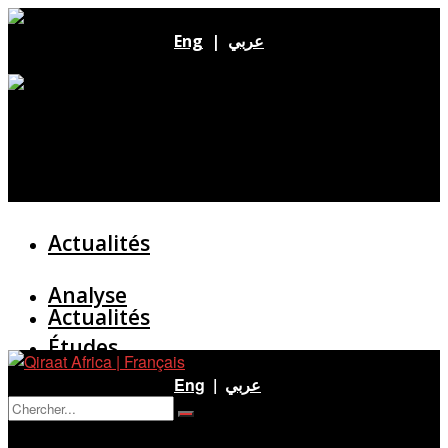
Eng
|
عربي
Actualités
Analyse
Actualités
Études
Analyse
Eng
|
عربي
Entretien
Pas de résultat