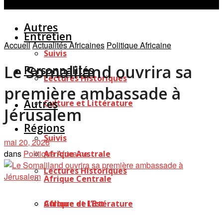
Personnalités
Études
Afficher tous les résultats
Autres
Entretien
Accueil
Actualités Africaines
Politique Africaine
Suivis
Le Somaliland ouvrira sa
Personnalités
Lectures Historiques
première ambassade à
Autres
Culture et Littérature
Jérusalem
Régions
Suivis
mai 20, 2026
dans
Politique Africaine
Afrique Australe
Lectures Historiques
Afrique Centrale
Afrique de l’Est
Culture et Littérature