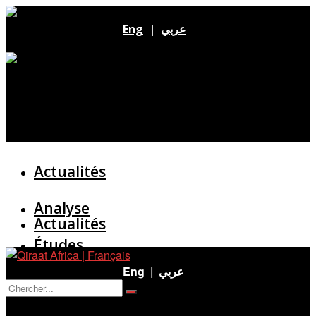
Eng
|
عربي
Actualités
Analyse
Actualités
Études
Analyse
Eng
|
عربي
Entretien
Pas de résultat