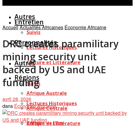
Personnalités
Études
Afficher tous les résultats
Autres
Entretien
Accueil
Actualités Africaines
Économie Africaine
Suivis
DRC creates paramilitary
Personnalités
Lectures Historiques
mining security unit
Autres
Culture et Littérature
backed by US and UAE
Régions
funding
Suivis
Afrique Australe
avril 28, 2026
Lectures Historiques
dans
Économie Africaine
Afrique Centrale
Afrique de l’Est
Culture et Littérature