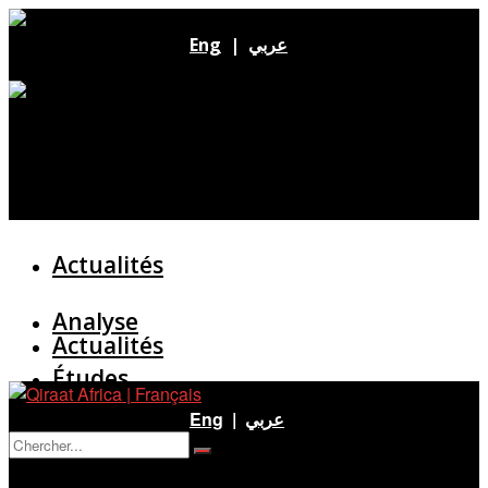
Eng
|
عربي
Actualités
Analyse
Actualités
Études
Analyse
Eng
|
عربي
Entretien
Pas de résultat