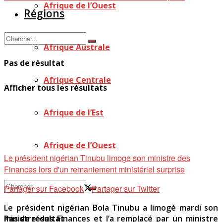
Afrique de l’Ouest
Régions
Afrique Australe
Pas de résultat
Afrique Centrale
Afficher tous les résultats
Afrique de l’Est
Afrique de l’Ouest
Le président nigérian Tinubu limoge son ministre des
Finances lors d'un remaniement ministériel surprise
Partager sur Facebook
Partager sur Twitter
Le président nigérian Bola Tinubu a limogé mardi son
Pas de résultat
ministre des Finances et l’a remplacé par un ministre