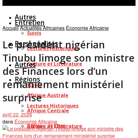
Personnalités
Études
Afficher tous les résultats
Autres
Entretien
Accueil
Actualités Africaines
Économie Africaine
Suivis
Le président nigérian
Personnalités
Lectures Historiques
Tinubu limoge son ministre
Autres
Culture et Littérature
des Finances lors d’un
Régions
remaniement ministériel
Suivis
surprise
Afrique Australe
Lectures Historiques
Afrique Centrale
avril 22, 2026
dans
Économie Africaine
Afrique de l’Est
Culture et Littérature