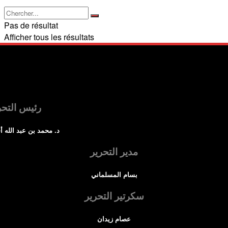
Pas de résultat
Afficher tous les résultats
رئيس التحر
د. محمد بن عبد الله أ
مدير التحرير
بسام المسلماني
سكرتير التحرير
عصام زيدان