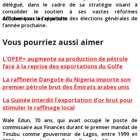
délégué, dans le cadre de sa stratégie visant à
consolider le soutien à ses vastes réformes
Afficher tous les résultats
économiques à l’approche des élections générales de
l’année prochaine.
Vous pourriez aussi aimer
L’OPEP+ augmente sa production de pétrole
face à la reprise des exportations du Golfe
La raffinerie Dangote du Nigeria importe son
premier pétrole brut des Émirats arabes unis
La Guinée interdit l’exportation d’or brut pour
stimuler le raffinage local
Wale Edun, 70 ans, qui avait occupé le poste de
commissaire aux Finances durant le premier mandat de
Tinubu comme gouverneur de Lagos, entre 1999 et