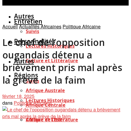
Personnalités
Études
Afficher tous les résultats
Autres
Entretien
Accueil
Actualités Africaines
Politique Africaine
Suivis
Le chef de l’opposition
Personnalités
Lectures Historiques
ougandais détenu a
Autres
Culture et Littérature
brièvement pris mal après
Régions
la grève de la faim
Suivis
Afrique Australe
février 18, 2025
Lectures Historiques
dans
Politique Africaine
Afrique Centrale
Afrique de l’Est
Culture et Littérature