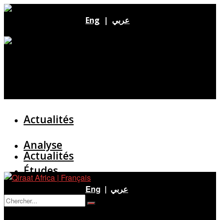
Eng
|
عربي
Actualités
Analyse
Actualités
Études
Analyse
Eng
|
عربي
Entretien
Pas de résultat