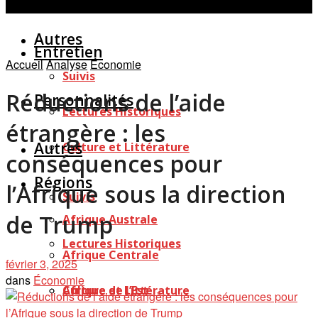
Personnalités
Études
Afficher tous les résultats
Autres
Entretien
Accueil
Analyse
Économie
Suivis
Réductions de l’aide
Personnalités
Lectures Historiques
étrangère : les
Autres
Culture et Littérature
conséquences pour
Régions
l’Afrique sous la direction
Suivis
de Trump
Afrique Australe
Lectures Historiques
Afrique Centrale
février 3, 2025
dans
Économie
Afrique de l’Est
Culture et Littérature