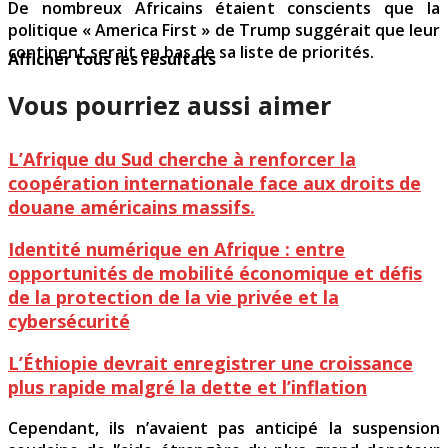
De nombreux Africains étaient conscients que la
politique « America First » de Trump suggérait que leur
continent serait en bas de sa liste de priorités.
Afficher tous les résultats
Vous pourriez aussi aimer
L’Afrique du Sud cherche à renforcer la
coopération internationale face aux droits de
douane américains massifs.
Identité numérique en Afrique : entre
opportunités de mobilité économique et défis
de la protection de la vie privée et la
cybersécurité
L’Éthiopie devrait enregistrer une croissance
plus rapide malgré la dette et l’inflation
Cependant, ils n’avaient pas anticipé la suspension