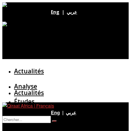
Eng
|
عربي
Actualités
Analyse
Actualités
Études
Analyse
Eng
|
عربي
Entretien
Pas de résultat