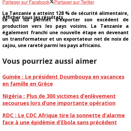
Partager sur Facebook
Partager sur Twitter
La Tanzanie a atteint 128 % de sécurité alimentaire,
Afficher tous les résultats
ce qui lui permet d’exporter son excédent de
production vers les pays voisins. La Tanzanie a
également franchi une nouvelle étape en devenant
un transformateur et un exportateur net de noix de
cajou, une rareté parmi les pays africains.
Vous pourriez aussi aimer
Guinée : Le président Doumbouya en vacances
en famille en Grèce
Nigéria : Plus de 300 victimes d’enlèvement
secourues lors d’une importante opération
RDC : Le CDC Afrique tire la sonnette d’alarme
face à une épidémie d’Ebola sans précédent