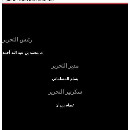
رئيس التحرير
د. محمد بن عبد الله أحمد
مدير التحرير
بسام المسلماني
سكرتير التحرير
عصام زيدان