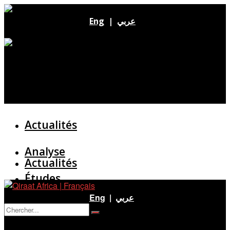
Eng
|
عربي
Actualités
Analyse
Actualités
Études
Analyse
Eng
|
عربي
Entretien
Pas de résultat