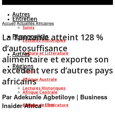
Personnalités
Études
Afficher tous les résultats
Autres
Entretien
Accueil
Actualités Africaines
Suivis
La Tanzanie atteint 128 %
Personnalités
Lectures Historiques
d’autosuffisance
Autres
Culture et Littérature
alimentaire et exporte son
Régions
excédent vers d’autres pays
Suivis
africains
Afrique Australe
Lectures Historiques
Afrique Centrale
Par Adekunle Agbetiloye | Business
Insider Africa
Afrique de l’Est
Culture et Littérature