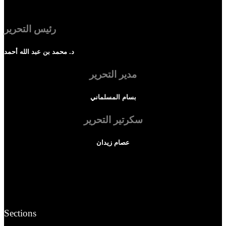
رئيس التحرير
د. محمد بن عبد الله أحمد
مدير التحرير
بسام المسلماني
سكرتير التحرير
عصام زيدان
Sections