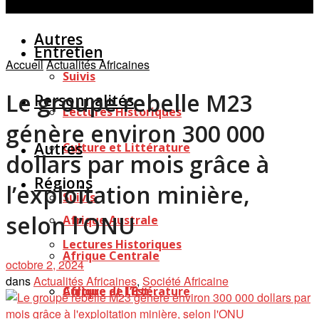
Personnalités
Études
Afficher tous les résultats
Autres
Entretien
Accueil
Actualités Africaines
Suivis
Le groupe rebelle M23
Personnalités
Lectures Historiques
génère environ 300 000
Autres
Culture et Littérature
dollars par mois grâce à
Régions
l’exploitation minière,
Suivis
selon l’ONU
Afrique Australe
Lectures Historiques
Afrique Centrale
octobre 2, 2024
dans
Actualités Africaines
,
Société Africaine
Afrique de l’Est
Culture et Littérature