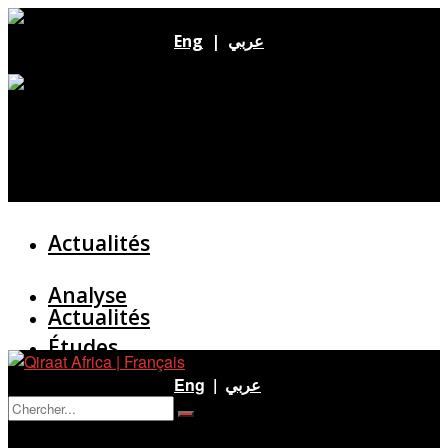
Eng
|
عربي
Actualités
Analyse
Actualités
Études
Analyse
Eng
|
عربي
Entretien
Pas de résultat