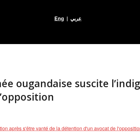
Eng
|
عربي
mée ougandaise suscite l’indi
l’opposition