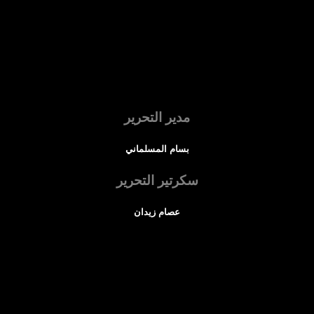
مدير التحرير
بسام المسلماني
سكرتير التحرير
عصام زيدان