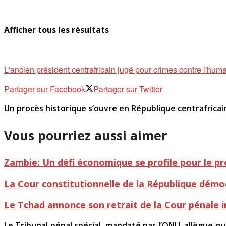
Afficher tous les résultats
L'ancien président centrafricain jugé pour crimes contre l'hum
Partager sur Facebook
Partager sur Twitter
Un procès historique s’ouvre en République centrafricai
Vous pourriez aussi aimer
Zambie: Un défi économique se profile pour le 
La Cour constitutionnelle de la République démo
Le Tchad annonce son retrait de la Cour pénale 
Le Tribunal pénal spécial, mandaté par l’ONU, allègue q