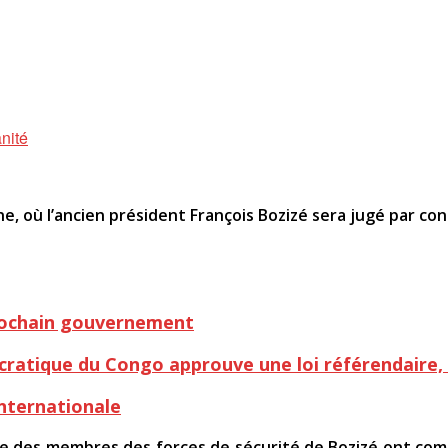
anité
ne, où l’ancien président François Bozizé sera jugé par c
prochain gouvernement
cratique du Congo approuve une loi référendaire,
internationale
ue des membres des forces de sécurité de Bozizé ont comm