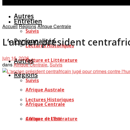
Personnalités
Études
Afficher tous les résultats
Autres
Entretien
Accueil
Régions
Afrique Centrale
Suivis
L’ancien président centrafri
Personnalités
Lectures Historiques
juin 16, 2026
Autres
Culture et Littérature
dans
Afrique Centrale
,
Suivis
Régions
Suivis
Afrique Australe
Lectures Historiques
Afrique Centrale
Afrique de l’Est
Culture et Littérature