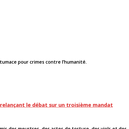
ontumace pour crimes contre l’humanité.
 relançant le débat sur un troisième mandat
is des meurtres, des actes de torture, des viols et des