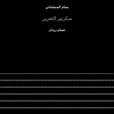
بسام المسلماني
سكرتير التحرير
عصام زيدان