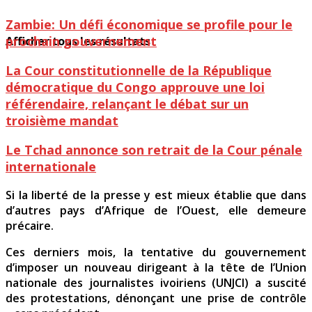
Zambie: Un défi économique se profile pour le
prochain gouvernement
Afficher tous les résultats
La Cour constitutionnelle de la République
démocratique du Congo approuve une loi
référendaire, relançant le débat sur un
troisième mandat
Le Tchad annonce son retrait de la Cour pénale
internationale
Si la liberté de la presse y est mieux établie que dans
d’autres pays d’Afrique de l’Ouest, elle demeure
précaire.
Ces derniers mois, la tentative du gouvernement
d’imposer un nouveau dirigeant à la tête de l’Union
nationale des journalistes ivoiriens (UNJCI) a suscité
des protestations, dénonçant une prise de contrôle