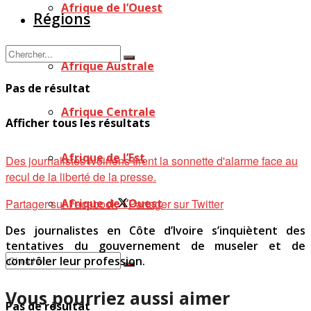
Afrique de l’Ouest
Régions
Afrique Australe
Pas de résultat
Afrique Centrale
Afficher tous les résultats
Afrique de l’Est
Des journalistes ivoiriens tirent la sonnette d'alarme face au
recul de la liberté de la presse.
Partager sur Facebook
Partager sur Twitter
Afrique de l’Ouest
Des journalistes en Côte d’Ivoire s’inquiètent des
tentatives du gouvernement de museler et de
contrôler leur profession.
Vous pourriez aussi aimer
Pas de résultat