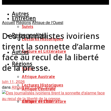
Personnalités
Études
Afficher tous les résultats
Autres
Entretien
Accueil
Régions
Afrique de l'Ouest
Suivis
Des journalistes ivoiriens
Personnalités
Lectures Historiques
tirent la sonnette d’alarme
Autres
Culture et Littérature
face au recul de la liberté
Régions
de la presse.
Suivis
Afrique Australe
juin 11, 2026
Lectures Historiques
dans
Afrique de l'Ouest
,
Suivis
Afrique Centrale
Afrique de l’Est
Culture et Littérature