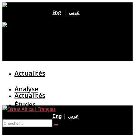
Eng
|
عربي
Actualités
Analyse
Actualités
Études
Analyse
Eng
|
عربي
Entretien
Pas de résultat