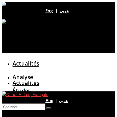
Eng
|
عربي
Actualités
Analyse
Actualités
Études
Analyse
Eng
|
عربي
Entretien
Pas de résultat