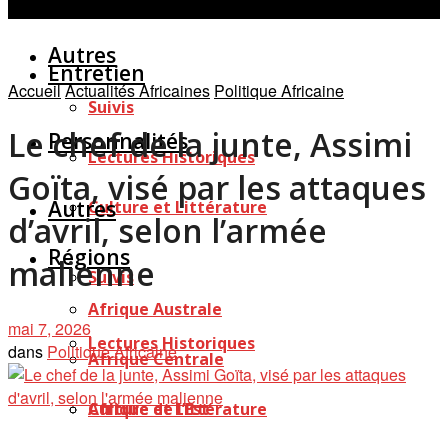
Personnalités
Études
Afficher tous les résultats
Autres
Entretien
Accueil
Actualités Africaines
Politique Africaine
Suivis
Le chef de la junte, Assimi
Personnalités
Lectures Historiques
Goïta, visé par les attaques
Autres
Culture et Littérature
d’avril, selon l’armée
Régions
malienne
Suivis
Afrique Australe
mai 7, 2026
Lectures Historiques
dans
Politique Africaine
Afrique Centrale
Afrique de l’Est
Culture et Littérature