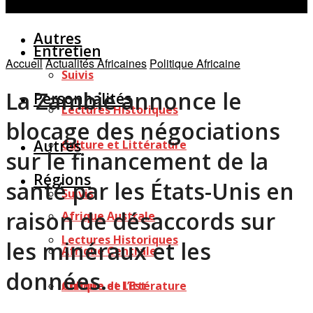
Personnalités
Études
Afficher tous les résultats
Autres
Entretien
Accueil
Actualités Africaines
Politique Africaine
Suivis
La Zambie annonce le
Personnalités
Lectures Historiques
blocage des négociations
Autres
Culture et Littérature
sur le financement de la
Régions
santé par les États-Unis en
Suivis
raison de désaccords sur
Afrique Australe
Lectures Historiques
les minéraux et les
Afrique Centrale
données.
Afrique de l’Est
Culture et Littérature