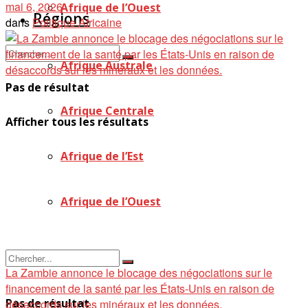
mai 6, 2026
Afrique de l’Ouest
Régions
dans
Politique Africaine
Afrique Australe
Pas de résultat
Afrique Centrale
Afficher tous les résultats
Afrique de l’Est
Afrique de l’Ouest
La Zambie annonce le blocage des négociations sur le
financement de la santé par les États-Unis en raison de
Pas de résultat
désaccords sur les minéraux et les données.