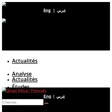
Eng
|
عربي
Actualités
Analyse
Actualités
Études
Analyse
Eng
|
عربي
Entretien
Pas de résultat