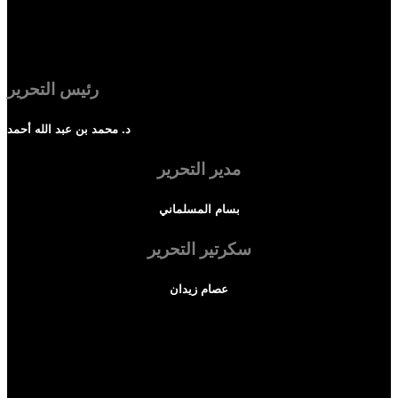
رئيس التحرير
د. محمد بن عبد الله أحمد
مدير التحرير
بسام المسلماني
سكرتير التحرير
عصام زيدان