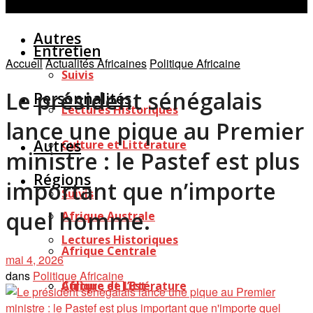
Personnalités
Études
Afficher tous les résultats
Autres
Entretien
Accueil
Actualités Africaines
Politique Africaine
Suivis
Le président sénégalais
Personnalités
Lectures Historiques
lance une pique au Premier
Autres
Culture et Littérature
ministre : le Pastef est plus
Régions
important que n’importe
Suivis
quel homme.
Afrique Australe
Lectures Historiques
Afrique Centrale
mai 4, 2026
dans
Politique Africaine
Afrique de l’Est
Culture et Littérature