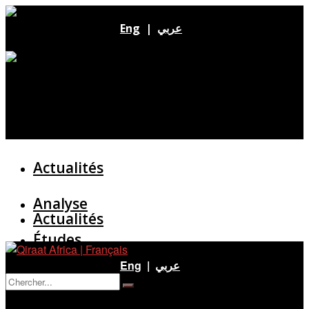
Eng
|
عربي
Actualités
Analyse
Actualités
Études
Analyse
Eng
|
عربي
Entretien
Pas de résultat