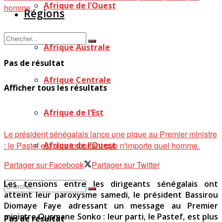
Afrique de l’Ouest
Régions
Afrique Australe
Pas de résultat
Afrique Centrale
Afficher tous les résultats
Afrique de l’Est
Le président sénégalais lance une pique au Premier ministre
: le Pastef est plus important que n'importe quel homme.
Afrique de l’Ouest
Partager sur Facebook
Partager sur Twitter
Les tensions entre les dirigeants sénégalais ont
atteint leur paroxysme samedi, le président Bassirou
Diomaye Faye adressant un message au Premier
ministre Ousmane Sonko : leur parti, le Pastef, est plus
Pas de résultat