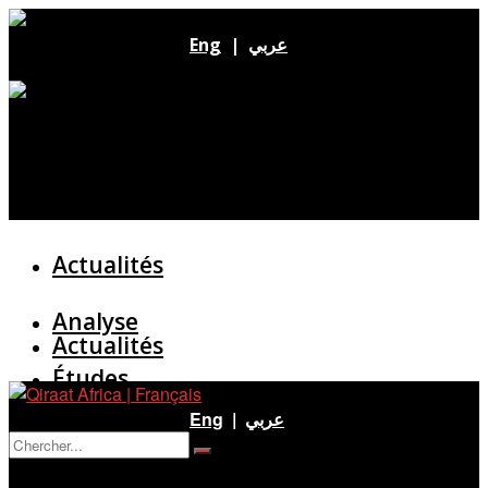
Eng
|
عربي
Actualités
Analyse
Actualités
Études
Analyse
Eng
|
عربي
Entretien
Pas de résultat