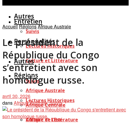
Personnalités
Études
Afficher tous les résultats
Autres
Entretien
Accueil
Régions
Afrique Australe
Suivis
Le président de la
Personnalités
Lectures Historiques
République du Congo
Autres
Culture et Littérature
s’entretient avec son
Régions
homologue russe.
Suivis
Afrique Australe
avril 30, 2026
Lectures Historiques
dans
Afrique Australe
,
Suivis
Afrique Centrale
Afrique de l’Est
Culture et Littérature