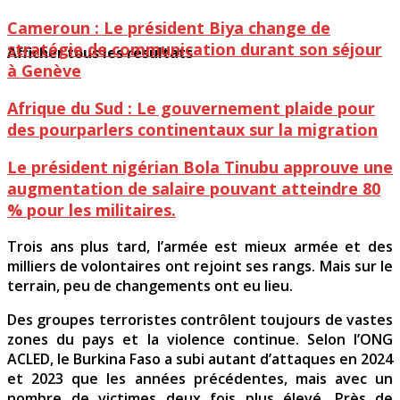
Cameroun : Le président Biya change de
stratégie de communication durant son séjour
Afficher tous les résultats
à Genève
Afrique du Sud : Le gouvernement plaide pour
des pourparlers continentaux sur la migration
Le président nigérian Bola Tinubu approuve une
augmentation de salaire pouvant atteindre 80
% pour les militaires.
Trois ans plus tard, l’armée est mieux armée et des
milliers de volontaires ont rejoint ses rangs. Mais sur le
terrain, peu de changements ont eu lieu.
Des groupes terroristes contrôlent toujours de vastes
zones du pays et la violence continue. Selon l’ONG
ACLED, le Burkina Faso a subi autant d’attaques en 2024
et 2023 que les années précédentes, mais avec un
nombre de victimes deux fois plus élevé. Près de