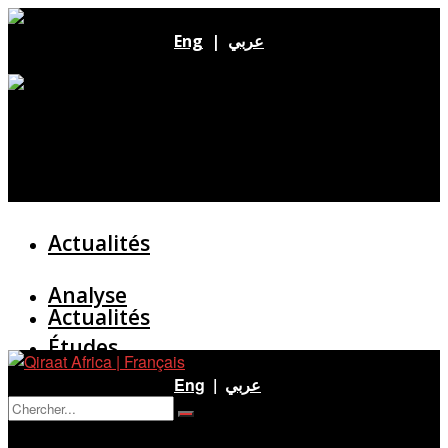
Eng
|
عربي
Actualités
Analyse
Actualités
Études
Analyse
Eng
|
عربي
Entretien
Pas de résultat