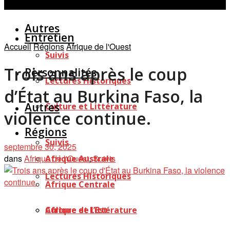
Personnalités
Études
Afficher tous les résultats
Autres
Entretien
Accueil
Régions
Afrique de l'Ouest
Suivis
Trois ans après le coup
Personnalités
Lectures Historiques
d’État au Burkina Faso, la
Autres
Culture et Littérature
violence continue.
Régions
Suivis
septembre 30, 2025
dans
Afrique de l'Ouest
,
Suivis
Afrique Australe
Lectures Historiques
Afrique Centrale
Afrique de l’Est
Culture et Littérature