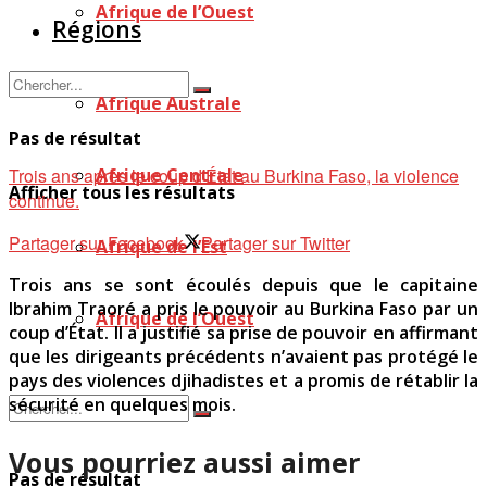
Afrique de l’Ouest
Régions
Afrique Australe
Pas de résultat
Trois ans après le coup d'État au Burkina Faso, la violence
Afrique Centrale
Afficher tous les résultats
continue.
Partager sur Facebook
Partager sur Twitter
Afrique de l’Est
Trois ans se sont écoulés depuis que le capitaine
Ibrahim Traoré a pris le pouvoir au Burkina Faso par un
Afrique de l’Ouest
coup d’État. Il a justifié sa prise de pouvoir en affirmant
que les dirigeants précédents n’avaient pas protégé le
pays des violences djihadistes et a promis de rétablir la
sécurité en quelques mois.
Vous pourriez aussi aimer
Pas de résultat