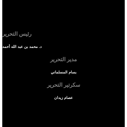
رئيس التحرير
د. محمد بن عبد الله أحمد
مدير التحرير
بسام المسلماني
سكرتير التحرير
عصام زيدان