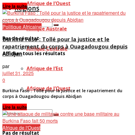
Afrique de l’Ouest
Details
Lire la suite
Régions
Politique Africaine
Afrique Australe
Pas de résultat
Burkina Faso : Tollé pour la justice et le
rapatriement du corps à Ouagadougou depuis
Afrique Centrale
Abidjan
Afficher tous les résultats
par
Afrique de l’Est
juillet 31, 2025
0
Afrique de l’Ouest
Burkina Faso : Tollé pour la justice et le rapatriement du
corps à Ouagadougou depuis Abidjan
Details
Lire la suite
Afrique de l'Ouest
Pas de résultat