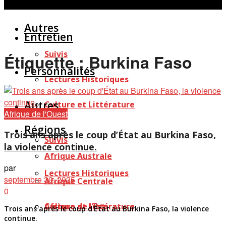
Personnalités
Études
Afficher tous les résultats
Autres
Entretien
Suivis
Étiquette :
Burkina Faso
Personnalités
Lectures Historiques
Autres
Culture et Littérature
Afrique de l'Ouest
Régions
Trois ans après le coup d’État au Burkina Faso,
Suivis
la violence continue.
Afrique Australe
par
Lectures Historiques
septembre 30, 2025
Afrique Centrale
0
Afrique de l’Est
Culture et Littérature
Trois ans après le coup d'État au Burkina Faso, la violence
continue.