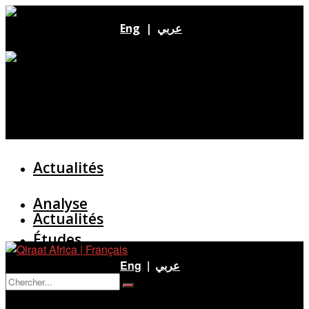
Eng
|
عربي
Actualités
Analyse
Actualités
Études
Analyse
Eng
|
عربي
Entretien
Pas de résultat