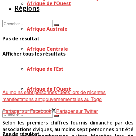
Afrique de l’Ouest
Régions
Afrique Australe
Pas de résultat
Afrique Centrale
Afficher tous les résultats
Afrique de l’Est
Afrique de l’Ouest
Au moins sept personnes tuées lors de récentes
manifestations antigouvernementales au Togo
Partager sur Facebook
Partager sur Twitter
Selon les premiers chiffres fournis dimanche par des
associations civiques, au moins sept personnes ont été
Pas de résultat
tuées et de nombreuses autres blessées lors de