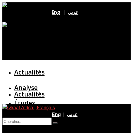
Eng
|
عربي
Actualités
Analyse
Actualités
Études
Analyse
Eng
|
عربي
Entretien
Pas de résultat