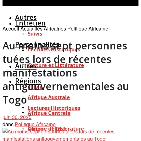
Personnalités
Études
Afficher tous les résultats
Autres
Entretien
Accueil
Actualités Africaines
Politique Africaine
Suivis
Au moins sept personnes
Personnalités
Lectures Historiques
tuées lors de récentes
Autres
Culture et Littérature
manifestations
Régions
antigouvernementales au
Suivis
Togo
Afrique Australe
Lectures Historiques
Afrique Centrale
juin 30, 2025
dans
Politique Africaine
Afrique de l’Est
Culture et Littérature