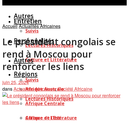
Personnalités
Études
Afficher tous les résultats
Autres
Entretien
Accueil
Actualités Africaines
Suivis
Le président congolais se
Personnalités
Lectures Historiques
rend à Moscou pour
Autres
Culture et Littérature
renforcer les liens
Régions
Suivis
juin 25, 2024
dans
Actualités Africaines
,
Société Africaine
Afrique Australe
Lectures Historiques
Afrique Centrale
Afrique de l’Est
Culture et Littérature