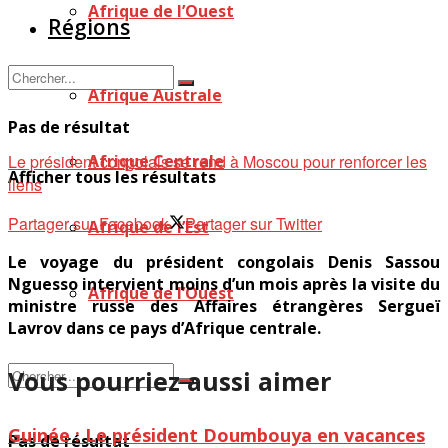
Afrique de l’Ouest
Régions
Afrique Australe
Pas de résultat
Le président congolais se rend à Moscou pour renforcer les
Afrique Centrale
Afficher tous les résultats
liens
Partager sur Facebook
Partager sur Twitter
Afrique de l’Est
Le voyage du président congolais Denis Sassou
Nguesso intervient moins d’un mois après la visite du
Afrique de l’Ouest
ministre russe des Affaires étrangères Sergueï
Lavrov dans ce pays d’Afrique centrale.
Vous pourriez aussi aimer
Guinée : Le président Doumbouya en vacances
Pas de résultat