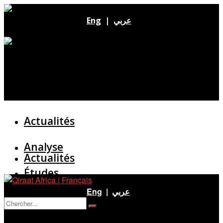
Eng
|
عربي
Actualités
Analyse
Actualités
Études
Analyse
Eng
|
عربي
Entretien
Pas de résultat