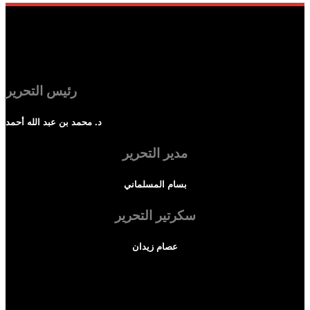
رئيس التحرير
د. محمد بن عبد الله أحمد
مدير التحرير
بسام المسلماني
سكرتير التحرير
عصام زيدان