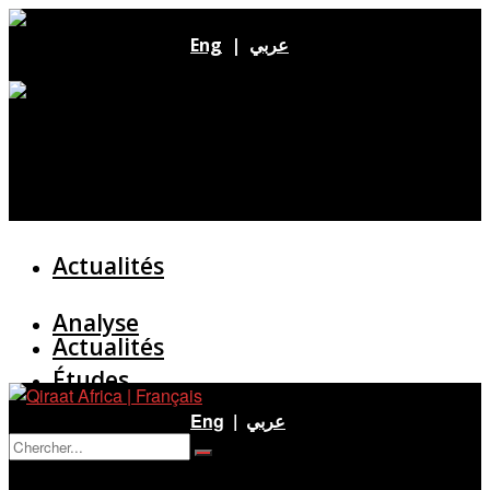
Eng
|
عربي
Actualités
Analyse
Actualités
Études
Analyse
Eng
|
عربي
Entretien
Pas de résultat