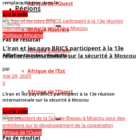
remplace Wagner dans la ...
Afrique de l’Ouest
Régions
Details
Lire la suite
Afrique Australe
Politique Africaine
Pas de résultat
L’Iran et les pays BRICS participent à la 13e
Afrique Centrale
réunion internationale sur la sécurité à Moscou
Afficher tous les résultats
par
Afrique de l’Est
mai 29, 2025
0
Afrique de l’Ouest
L'Iran et les pays BRICS participent à la 13e réunion
internationale sur la sécurité à Moscou
Details
Lire la suite
Afrique de l'Ouest
Pas de résultat