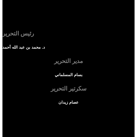
رئيس التحرير
د. محمد بن عبد الله أحمد
مدير التحرير
بسام المسلماني
سكرتير التحرير
عصام زيدان