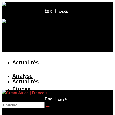
Eng
|
عربي
Actualités
Analyse
Actualités
Études
Analyse
Eng
|
عربي
Entretien
Pas de résultat