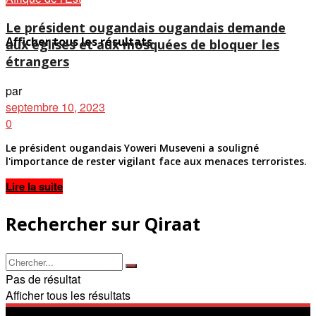
Le président ougandais ougandais demande
Afficher tous les résultats
aux églises et aux mosquées de bloquer les
étrangers
par
septembre 10, 2023
0
Le président ougandais Yoweri Museveni a souligné
l'importance de rester vigilant face aux menaces terroristes.
Details
Lire la suite
Rechercher sur Qiraat
Pas de résultat
Afficher tous les résultats