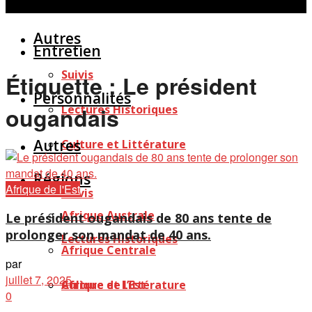
Personnalités
Études
Afficher tous les résultats
Autres
Entretien
Suivis
Étiquette :
Le président
Personnalités
Lectures Historiques
ougandais
Autres
Culture et Littérature
Régions
Afrique de l'Est
Suivis
Afrique Australe
Le président ougandais de 80 ans tente de
prolonger son mandat de 40 ans.
Lectures Historiques
Afrique Centrale
par
juillet 7, 2025
Afrique de l’Est
Culture et Littérature
0