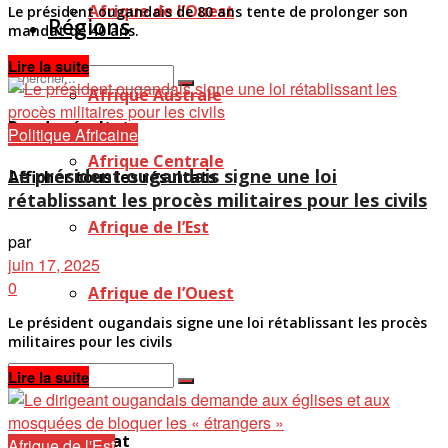
Afrique de l’Ouest
Le président ougandais de 80 ans tente de prolonger son
Régions
mandat de 40 ans.
Details
Lire la suite
Afrique Australe
Pas de résultat
Politique Africaine
Afrique Centrale
Le président ougandais signe une loi
Afficher tous les résultats
rétablissant les procès militaires pour les civils
Afrique de l’Est
par
juin 17, 2025
0
Afrique de l’Ouest
Le président ougandais signe une loi rétablissant les procès
militaires pour les civils
Details
Lire la suite
Pas de résultat
Afrique de l'Est