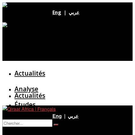
Eng
|
عربي
Actualités
Analyse
Actualités
Études
Analyse
Eng
|
عربي
Entretien
Pas de résultat