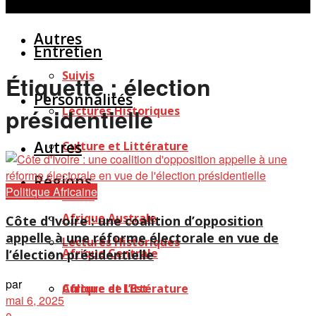
Personnalités
Études
Afficher tous les résultats
Autres
Entretien
Suivis
Étiquette :
élection
Personnalités
Lectures Historiques
présidentielle
Autres
Culture et Littérature
Régions
Politique Africaine
Suivis
Afrique Australe
Côte d’Ivoire : une coalition d’opposition
appelle à une réforme électorale en vue de
Lectures Historiques
Afrique Centrale
l’élection présidentielle
par
Afrique de l’Est
Culture et Littérature
mai 6, 2025