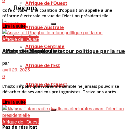
0
Afrique de l’Ouest
Régions
Côte d'Ivoire : une coalition d'opposition appelle à une
réforme électorale en vue de l'élection présidentielle
Details
Lire la suite
Afrique Australe
Pas de résultat
Afrique de l'Ouest
Afrique Centrale
Assez, dit Gbagbo: le retour politique par la rue
Afficher tous les résultats
par
Afrique de l’Est
avril 29, 2025
0
Afrique de l’Ouest
L’histoire politique ivoirienne semble ne jamais pouvoir se
détacher de ses anciens protagonistes. Treize ans après ...
Details
Lire la suite
Afrique de l'Ouest
Pas de résultat